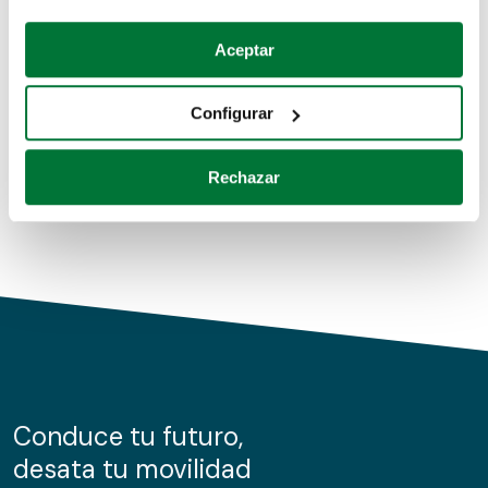
Coches de segunda mano
Si lo permite, también quisiéramos:
Aceptar
Recopilar información sobre su ubicación geográfica
Coches de km0
que puede tener una precisión de varios metros
Configurar
Coches de renting
Identificar su dispositivo analizándolo activamente
para buscar características específicas (huellas
Rechazar
digitales)
Obtenga más información sobre cómo se procesan sus
datos personales y establezca sus preferencias en la
sección de datos
. Puede cambiar o retirar su
consentimiento en cualquier momento en la Declaración
de cookies.
Las cookies de este sitio web se usan para personalizar
el contenido y los anuncios, ofrecer funciones de redes
sociales y analizar el tráfico. Además, compartimos
Conduce tu futuro,
información sobre el uso que haga del sitio web con
desata tu movilidad
nuestros partners de redes sociales, publicidad y análisis