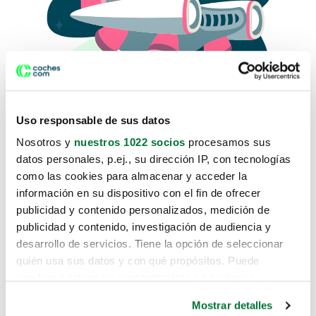
Uso responsable de sus datos
Nosotros y
nuestros 1022 socios
procesamos sus
datos personales, p.ej., su dirección IP, con tecnologías
como las cookies para almacenar y acceder la
Lo sentimos, no sabemos como
información en su dispositivo con el fin de ofrecer
te hemos traido hasta aquí.
publicidad y contenido personalizados, medición de
publicidad y contenido, investigación de audiencia y
desarrollo de servicios. Tiene la opción de seleccionar
Pero puedes encontrar el coche que estás
quién usa sus datos y con qué propósitos. Puede
buscando en alguno de estos enlaces:
cambiar o retirar su consentimiento en cualquier
momento desde la Declaración de cookies o clicando en
Coches nuevos
Mostrar detalles
el Menú de consentimiento.