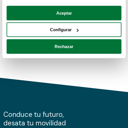
Coches de segunda mano
Si lo permite, también quisiéramos:
Aceptar
Recopilar información sobre su ubicación geográfica
Coches de km0
que puede tener una precisión de varios metros
Configurar
Coches de renting
Identificar su dispositivo analizándolo activamente
para buscar características específicas (huellas
Rechazar
digitales)
Obtenga más información sobre cómo se procesan sus
datos personales y establezca sus preferencias en la
sección de datos
. Puede cambiar o retirar su
consentimiento en cualquier momento en la Declaración
de cookies.
Las cookies de este sitio web se usan para personalizar
el contenido y los anuncios, ofrecer funciones de redes
sociales y analizar el tráfico. Además, compartimos
Conduce tu futuro,
información sobre el uso que haga del sitio web con
desata tu movilidad
nuestros partners de redes sociales, publicidad y análisis