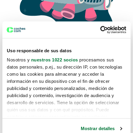
Uso responsable de sus datos
Nosotros y
nuestros 1022 socios
procesamos sus
datos personales, p.ej., su dirección IP, con tecnologías
como las cookies para almacenar y acceder la
Lo sentimos, no sabemos como
información en su dispositivo con el fin de ofrecer
te hemos traido hasta aquí.
publicidad y contenido personalizados, medición de
publicidad y contenido, investigación de audiencia y
desarrollo de servicios. Tiene la opción de seleccionar
Pero puedes encontrar el coche que estás
quién usa sus datos y con qué propósitos. Puede
buscando en alguno de estos enlaces:
cambiar o retirar su consentimiento en cualquier
momento desde la Declaración de cookies o clicando en
Coches nuevos
Mostrar detalles
el Menú de consentimiento.