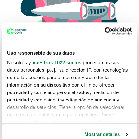
Uso responsable de sus datos
Nosotros y
nuestros 1022 socios
procesamos sus
datos personales, p.ej., su dirección IP, con tecnologías
como las cookies para almacenar y acceder la
Lo sentimos, no sabemos como
información en su dispositivo con el fin de ofrecer
te hemos traido hasta aquí.
publicidad y contenido personalizados, medición de
publicidad y contenido, investigación de audiencia y
desarrollo de servicios. Tiene la opción de seleccionar
Pero puedes encontrar el coche que estás
quién usa sus datos y con qué propósitos. Puede
buscando en alguno de estos enlaces:
cambiar o retirar su consentimiento en cualquier
momento desde la Declaración de cookies o clicando en
Coches nuevos
Mostrar detalles
el Menú de consentimiento.