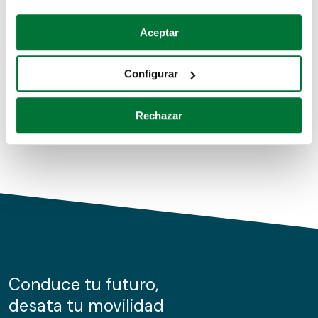
Coches de segunda mano
Si lo permite, también quisiéramos:
Aceptar
Recopilar información sobre su ubicación geográfica
Coches de km0
que puede tener una precisión de varios metros
Configurar
Coches de renting
Identificar su dispositivo analizándolo activamente
para buscar características específicas (huellas
Rechazar
digitales)
Obtenga más información sobre cómo se procesan sus
datos personales y establezca sus preferencias en la
sección de datos
. Puede cambiar o retirar su
consentimiento en cualquier momento en la Declaración
de cookies.
Las cookies de este sitio web se usan para personalizar
el contenido y los anuncios, ofrecer funciones de redes
sociales y analizar el tráfico. Además, compartimos
Conduce tu futuro,
información sobre el uso que haga del sitio web con
desata tu movilidad
nuestros partners de redes sociales, publicidad y análisis