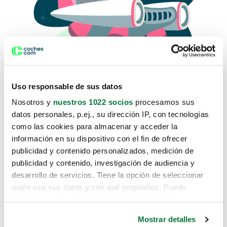
Uso responsable de sus datos
Nosotros y
nuestros 1022 socios
procesamos sus
datos personales, p.ej., su dirección IP, con tecnologías
como las cookies para almacenar y acceder la
Lo sentimos, no sabemos como
información en su dispositivo con el fin de ofrecer
te hemos traido hasta aquí.
publicidad y contenido personalizados, medición de
publicidad y contenido, investigación de audiencia y
desarrollo de servicios. Tiene la opción de seleccionar
Pero puedes encontrar el coche que estás
quién usa sus datos y con qué propósitos. Puede
buscando en alguno de estos enlaces:
cambiar o retirar su consentimiento en cualquier
momento desde la Declaración de cookies o clicando en
Coches nuevos
Mostrar detalles
el Menú de consentimiento.