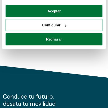
Coches de segunda mano
Si lo permite, también quisiéramos:
Aceptar
Recopilar información sobre su ubicación geográfica
Coches de km0
que puede tener una precisión de varios metros
Configurar
Coches de renting
Identificar su dispositivo analizándolo activamente
para buscar características específicas (huellas
Rechazar
digitales)
Obtenga más información sobre cómo se procesan sus
datos personales y establezca sus preferencias en la
sección de datos
. Puede cambiar o retirar su
consentimiento en cualquier momento en la Declaración
de cookies.
Las cookies de este sitio web se usan para personalizar
el contenido y los anuncios, ofrecer funciones de redes
sociales y analizar el tráfico. Además, compartimos
Conduce tu futuro,
información sobre el uso que haga del sitio web con
desata tu movilidad
nuestros partners de redes sociales, publicidad y análisis