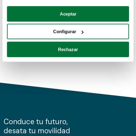
Coches de segunda mano
Si lo permite, también quisiéramos:
Aceptar
Recopilar información sobre su ubicación geográfica
Coches de km0
que puede tener una precisión de varios metros
Configurar
Coches de renting
Identificar su dispositivo analizándolo activamente
para buscar características específicas (huellas
Rechazar
digitales)
Obtenga más información sobre cómo se procesan sus
datos personales y establezca sus preferencias en la
sección de datos
. Puede cambiar o retirar su
consentimiento en cualquier momento en la Declaración
de cookies.
Las cookies de este sitio web se usan para personalizar
el contenido y los anuncios, ofrecer funciones de redes
sociales y analizar el tráfico. Además, compartimos
Conduce tu futuro,
información sobre el uso que haga del sitio web con
desata tu movilidad
nuestros partners de redes sociales, publicidad y análisis