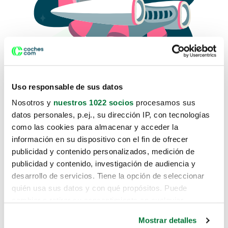
Uso responsable de sus datos
Nosotros y
nuestros 1022 socios
procesamos sus
datos personales, p.ej., su dirección IP, con tecnologías
como las cookies para almacenar y acceder la
Lo sentimos, no sabemos como
información en su dispositivo con el fin de ofrecer
te hemos traido hasta aquí.
publicidad y contenido personalizados, medición de
publicidad y contenido, investigación de audiencia y
desarrollo de servicios. Tiene la opción de seleccionar
Pero puedes encontrar el coche que estás
quién usa sus datos y con qué propósitos. Puede
buscando en alguno de estos enlaces:
cambiar o retirar su consentimiento en cualquier
momento desde la Declaración de cookies o clicando en
Coches nuevos
Mostrar detalles
el Menú de consentimiento.