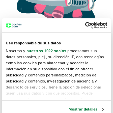
Uso responsable de sus datos
Nosotros y
nuestros 1022 socios
procesamos sus
datos personales, p.ej., su dirección IP, con tecnologías
como las cookies para almacenar y acceder la
Lo sentimos, no sabemos como
información en su dispositivo con el fin de ofrecer
te hemos traido hasta aquí.
publicidad y contenido personalizados, medición de
publicidad y contenido, investigación de audiencia y
desarrollo de servicios. Tiene la opción de seleccionar
Pero puedes encontrar el coche que estás
quién usa sus datos y con qué propósitos. Puede
buscando en alguno de estos enlaces:
cambiar o retirar su consentimiento en cualquier
momento desde la Declaración de cookies o clicando en
Coches nuevos
Mostrar detalles
el Menú de consentimiento.