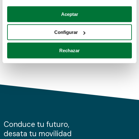
Coches de segunda mano
Si lo permite, también quisiéramos:
Aceptar
Recopilar información sobre su ubicación geográfica
Coches de km0
que puede tener una precisión de varios metros
Configurar
Coches de renting
Identificar su dispositivo analizándolo activamente
para buscar características específicas (huellas
Rechazar
digitales)
Obtenga más información sobre cómo se procesan sus
datos personales y establezca sus preferencias en la
sección de datos
. Puede cambiar o retirar su
consentimiento en cualquier momento en la Declaración
de cookies.
Las cookies de este sitio web se usan para personalizar
el contenido y los anuncios, ofrecer funciones de redes
sociales y analizar el tráfico. Además, compartimos
Conduce tu futuro,
información sobre el uso que haga del sitio web con
desata tu movilidad
nuestros partners de redes sociales, publicidad y análisis