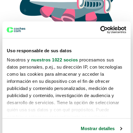
Uso responsable de sus datos
Nosotros y
nuestros 1022 socios
procesamos sus
datos personales, p.ej., su dirección IP, con tecnologías
como las cookies para almacenar y acceder la
Lo sentimos, no sabemos como
información en su dispositivo con el fin de ofrecer
te hemos traido hasta aquí.
publicidad y contenido personalizados, medición de
publicidad y contenido, investigación de audiencia y
desarrollo de servicios. Tiene la opción de seleccionar
Pero puedes encontrar el coche que estás
quién usa sus datos y con qué propósitos. Puede
buscando en alguno de estos enlaces:
cambiar o retirar su consentimiento en cualquier
momento desde la Declaración de cookies o clicando en
Coches nuevos
Mostrar detalles
el Menú de consentimiento.