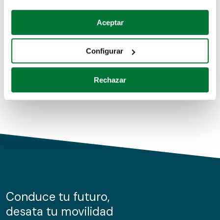
Coches de segunda mano
Si lo permite, también quisiéramos:
Aceptar
Recopilar información sobre su ubicación geográfica
Coches de km0
que puede tener una precisión de varios metros
Configurar
Coches de renting
Identificar su dispositivo analizándolo activamente
para buscar características específicas (huellas
Rechazar
digitales)
Obtenga más información sobre cómo se procesan sus
datos personales y establezca sus preferencias en la
sección de datos
. Puede cambiar o retirar su
consentimiento en cualquier momento en la Declaración
de cookies.
Las cookies de este sitio web se usan para personalizar
el contenido y los anuncios, ofrecer funciones de redes
sociales y analizar el tráfico. Además, compartimos
Conduce tu futuro,
información sobre el uso que haga del sitio web con
desata tu movilidad
nuestros partners de redes sociales, publicidad y análisis