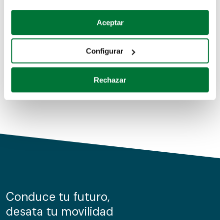
Coches de segunda mano
Si lo permite, también quisiéramos:
Aceptar
Recopilar información sobre su ubicación geográfica
Coches de km0
que puede tener una precisión de varios metros
Configurar
Coches de renting
Identificar su dispositivo analizándolo activamente
para buscar características específicas (huellas
Rechazar
digitales)
Obtenga más información sobre cómo se procesan sus
datos personales y establezca sus preferencias en la
sección de datos
. Puede cambiar o retirar su
consentimiento en cualquier momento en la Declaración
de cookies.
Las cookies de este sitio web se usan para personalizar
el contenido y los anuncios, ofrecer funciones de redes
sociales y analizar el tráfico. Además, compartimos
Conduce tu futuro,
información sobre el uso que haga del sitio web con
desata tu movilidad
nuestros partners de redes sociales, publicidad y análisis