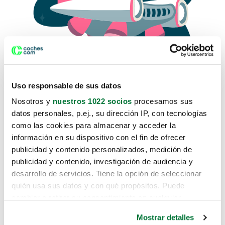
Uso responsable de sus datos
Nosotros y
nuestros 1022 socios
procesamos sus
datos personales, p.ej., su dirección IP, con tecnologías
como las cookies para almacenar y acceder la
Lo sentimos, no sabemos como
información en su dispositivo con el fin de ofrecer
te hemos traido hasta aquí.
publicidad y contenido personalizados, medición de
publicidad y contenido, investigación de audiencia y
desarrollo de servicios. Tiene la opción de seleccionar
Pero puedes encontrar el coche que estás
quién usa sus datos y con qué propósitos. Puede
buscando en alguno de estos enlaces:
cambiar o retirar su consentimiento en cualquier
momento desde la Declaración de cookies o clicando en
Coches nuevos
Mostrar detalles
el Menú de consentimiento.