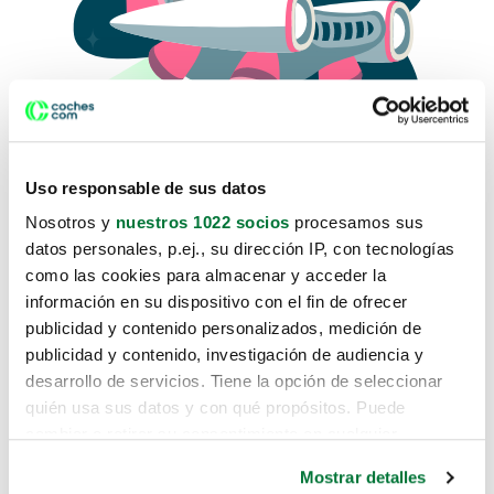
Uso responsable de sus datos
Nosotros y
nuestros 1022 socios
procesamos sus
datos personales, p.ej., su dirección IP, con tecnologías
como las cookies para almacenar y acceder la
Lo sentimos, no sabemos como
información en su dispositivo con el fin de ofrecer
te hemos traido hasta aquí.
publicidad y contenido personalizados, medición de
publicidad y contenido, investigación de audiencia y
desarrollo de servicios. Tiene la opción de seleccionar
Pero puedes encontrar el coche que estás
quién usa sus datos y con qué propósitos. Puede
buscando en alguno de estos enlaces:
cambiar o retirar su consentimiento en cualquier
momento desde la Declaración de cookies o clicando en
Coches nuevos
Mostrar detalles
el Menú de consentimiento.