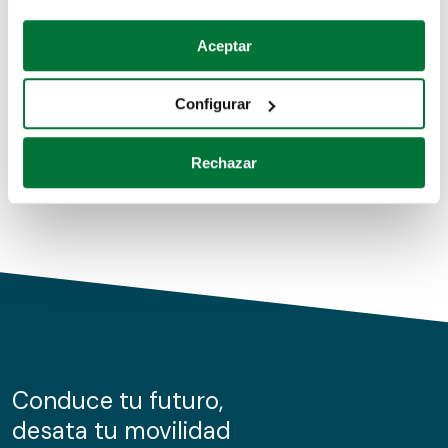
Coches de segunda mano
Si lo permite, también quisiéramos:
Aceptar
Recopilar información sobre su ubicación geográfica
Coches de km0
que puede tener una precisión de varios metros
Configurar
Coches de renting
Identificar su dispositivo analizándolo activamente
para buscar características específicas (huellas
Rechazar
digitales)
Obtenga más información sobre cómo se procesan sus
datos personales y establezca sus preferencias en la
sección de datos
. Puede cambiar o retirar su
consentimiento en cualquier momento en la Declaración
de cookies.
Las cookies de este sitio web se usan para personalizar
el contenido y los anuncios, ofrecer funciones de redes
sociales y analizar el tráfico. Además, compartimos
Conduce tu futuro,
información sobre el uso que haga del sitio web con
desata tu movilidad
nuestros partners de redes sociales, publicidad y análisis