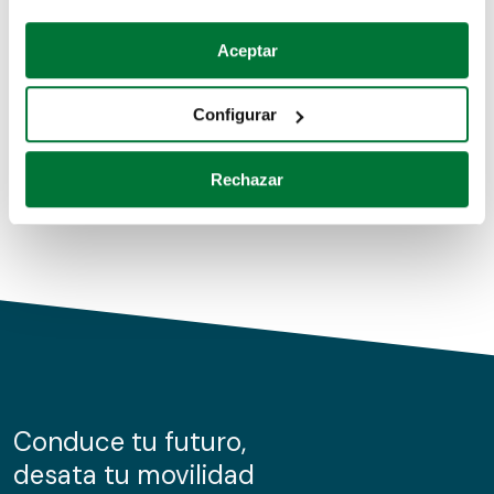
Coches de segunda mano
Si lo permite, también quisiéramos:
Aceptar
Recopilar información sobre su ubicación geográfica
Coches de km0
que puede tener una precisión de varios metros
Configurar
Coches de renting
Identificar su dispositivo analizándolo activamente
para buscar características específicas (huellas
Rechazar
digitales)
Obtenga más información sobre cómo se procesan sus
datos personales y establezca sus preferencias en la
sección de datos
. Puede cambiar o retirar su
consentimiento en cualquier momento en la Declaración
de cookies.
Las cookies de este sitio web se usan para personalizar
el contenido y los anuncios, ofrecer funciones de redes
sociales y analizar el tráfico. Además, compartimos
Conduce tu futuro,
información sobre el uso que haga del sitio web con
desata tu movilidad
nuestros partners de redes sociales, publicidad y análisis