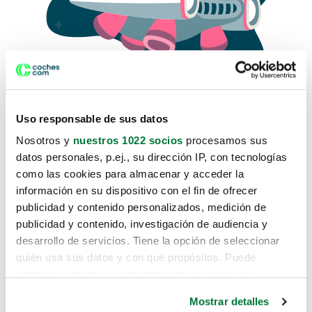
Uso responsable de sus datos
Nosotros y
nuestros 1022 socios
procesamos sus
datos personales, p.ej., su dirección IP, con tecnologías
como las cookies para almacenar y acceder la
Lo sentimos, no sabemos como
información en su dispositivo con el fin de ofrecer
te hemos traido hasta aquí.
publicidad y contenido personalizados, medición de
publicidad y contenido, investigación de audiencia y
desarrollo de servicios. Tiene la opción de seleccionar
Pero puedes encontrar el coche que estás
quién usa sus datos y con qué propósitos. Puede
buscando en alguno de estos enlaces:
cambiar o retirar su consentimiento en cualquier
momento desde la Declaración de cookies o clicando en
Coches nuevos
Mostrar detalles
el Menú de consentimiento.