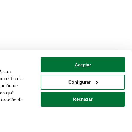
Aceptar
P, con
n el fin de
Configurar
gación de
con qué
Rechazar
laración de
Política de cookies
Contacto
 varios metros