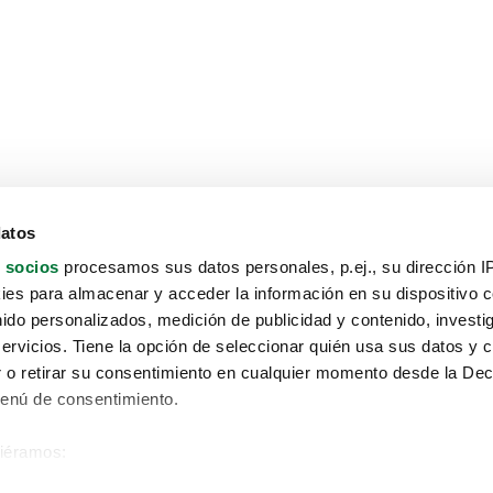
datos
 socios
procesamos sus datos personales, p.ej., su dirección I
es para almacenar y acceder la información en su dispositivo co
nido personalizados, medición de publicidad y contenido, investi
servicios. Tiene la opción de seleccionar quién usa sus datos y 
 o retirar su consentimiento en cualquier momento desde la Dec
Menú de consentimiento.
siéramos:
Aviso protección de datos
 sobre su ubicación geográfica que puede tener una precisión de