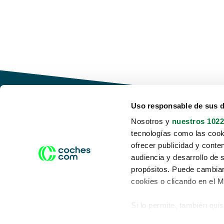
Uso responsable de sus 
Nosotros y
nuestros 1022
tecnologías como las cooki
Conduce tu futuro,
ofrecer publicidad y conte
desata tu movilidad
audiencia y desarrollo de 
propósitos. Puede cambiar
cookies o clicando en el 
Si lo permite, también qui
Acerca de nosotros
Aviso legal
Recopilar información