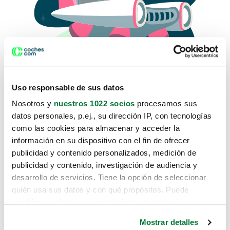
Uso responsable de sus datos
Nosotros y
nuestros 1022 socios
procesamos sus
datos personales, p.ej., su dirección IP, con tecnologías
como las cookies para almacenar y acceder la
Lo sentimos, no sabemos como
información en su dispositivo con el fin de ofrecer
te hemos traido hasta aquí.
publicidad y contenido personalizados, medición de
publicidad y contenido, investigación de audiencia y
desarrollo de servicios. Tiene la opción de seleccionar
Pero puedes encontrar el coche que estás
quién usa sus datos y con qué propósitos. Puede
buscando en alguno de estos enlaces:
cambiar o retirar su consentimiento en cualquier
momento desde la Declaración de cookies o clicando en
Coches nuevos
Mostrar detalles
el Menú de consentimiento.