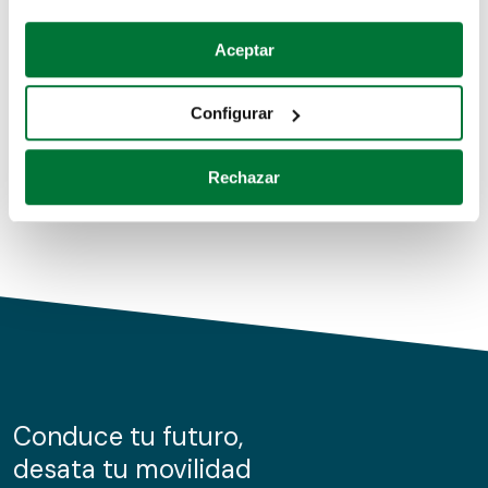
Coches de segunda mano
Si lo permite, también quisiéramos:
Aceptar
Recopilar información sobre su ubicación geográfica
Coches de km0
que puede tener una precisión de varios metros
Configurar
Coches de renting
Identificar su dispositivo analizándolo activamente
para buscar características específicas (huellas
Rechazar
digitales)
Obtenga más información sobre cómo se procesan sus
datos personales y establezca sus preferencias en la
sección de datos
. Puede cambiar o retirar su
consentimiento en cualquier momento en la Declaración
de cookies.
Las cookies de este sitio web se usan para personalizar
el contenido y los anuncios, ofrecer funciones de redes
sociales y analizar el tráfico. Además, compartimos
Conduce tu futuro,
información sobre el uso que haga del sitio web con
desata tu movilidad
nuestros partners de redes sociales, publicidad y análisis