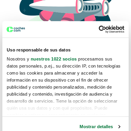
Uso responsable de sus datos
Nosotros y
nuestros 1022 socios
procesamos sus
datos personales, p.ej., su dirección IP, con tecnologías
como las cookies para almacenar y acceder la
Lo sentimos, no sabemos como
información en su dispositivo con el fin de ofrecer
te hemos traido hasta aquí.
publicidad y contenido personalizados, medición de
publicidad y contenido, investigación de audiencia y
desarrollo de servicios. Tiene la opción de seleccionar
Pero puedes encontrar el coche que estás
quién usa sus datos y con qué propósitos. Puede
buscando en alguno de estos enlaces:
cambiar o retirar su consentimiento en cualquier
momento desde la Declaración de cookies o clicando en
Coches nuevos
Mostrar detalles
el Menú de consentimiento.