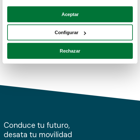
Coches de segunda mano
Si lo permite, también quisiéramos:
Aceptar
Recopilar información sobre su ubicación geográfica
Coches de km0
que puede tener una precisión de varios metros
Configurar
Coches de renting
Identificar su dispositivo analizándolo activamente
para buscar características específicas (huellas
Rechazar
digitales)
Obtenga más información sobre cómo se procesan sus
datos personales y establezca sus preferencias en la
sección de datos
. Puede cambiar o retirar su
consentimiento en cualquier momento en la Declaración
de cookies.
Las cookies de este sitio web se usan para personalizar
el contenido y los anuncios, ofrecer funciones de redes
sociales y analizar el tráfico. Además, compartimos
Conduce tu futuro,
información sobre el uso que haga del sitio web con
desata tu movilidad
nuestros partners de redes sociales, publicidad y análisis