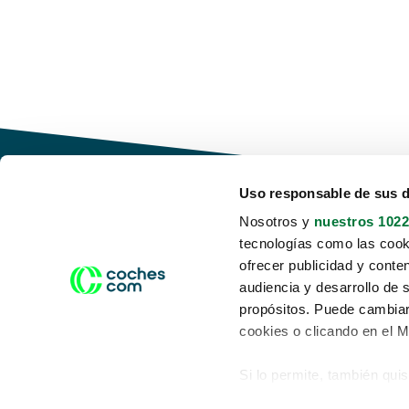
Uso responsable de sus 
Nosotros y
nuestros 1022
tecnologías como las cooki
Conduce tu futuro,
ofrecer publicidad y conte
desata tu movilidad
audiencia y desarrollo de 
propósitos. Puede cambiar
cookies o clicando en el 
Si lo permite, también qui
Acerca de nosotros
Aviso legal
Recopilar información