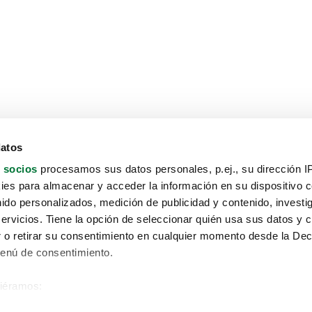
datos
 socios
procesamos sus datos personales, p.ej., su dirección I
es para almacenar y acceder la información en su dispositivo co
nido personalizados, medición de publicidad y contenido, investi
servicios. Tiene la opción de seleccionar quién usa sus datos y 
 o retirar su consentimiento en cualquier momento desde la Dec
Menú de consentimiento.
siéramos:
Aviso protección de datos
 sobre su ubicación geográfica que puede tener una precisión de