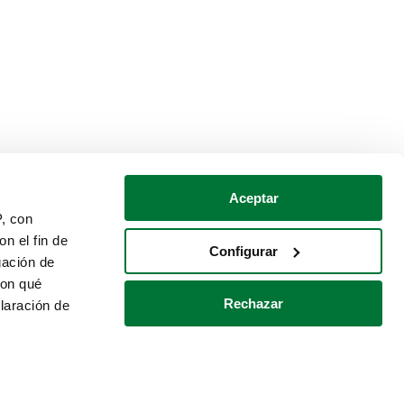
Aceptar
P, con
n el fin de
Configurar
gación de
con qué
Rechazar
laración de
Política de cookies
Contacto
 varios metros