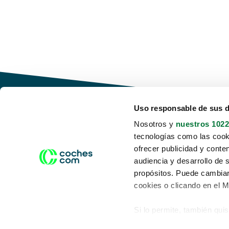
Uso responsable de sus 
Nosotros y
nuestros 1022
tecnologías como las cooki
Conduce tu futuro,
ofrecer publicidad y conte
desata tu movilidad
audiencia y desarrollo de 
propósitos. Puede cambiar
cookies o clicando en el 
Si lo permite, también qui
Acerca de nosotros
Aviso legal
Recopilar información