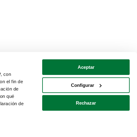
Aceptar
P, con
n el fin de
Configurar
gación de
con qué
Rechazar
laración de
Política de cookies
Contacto
 varios metros