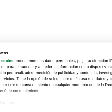
datos
 socios
procesamos sus datos personales, p.ej., su dirección I
es para almacenar y acceder la información en su dispositivo co
nido personalizados, medición de publicidad y contenido, investi
servicios. Tiene la opción de seleccionar quién usa sus datos y 
 o retirar su consentimiento en cualquier momento desde la Dec
Menú de consentimiento.
siéramos:
Aviso protección de datos
 sobre su ubicación geográfica que puede tener una precisión de