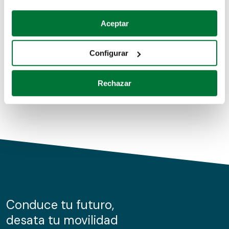
Coches de segunda mano
Si lo permite, también quisiéramos:
Aceptar
Recopilar información sobre su ubicación geográfica
Coches de km0
que puede tener una precisión de varios metros
Configurar
Coches de renting
Identificar su dispositivo analizándolo activamente
para buscar características específicas (huellas
Rechazar
digitales)
Obtenga más información sobre cómo se procesan sus
datos personales y establezca sus preferencias en la
sección de datos
. Puede cambiar o retirar su
consentimiento en cualquier momento en la Declaración
de cookies.
Las cookies de este sitio web se usan para personalizar
el contenido y los anuncios, ofrecer funciones de redes
sociales y analizar el tráfico. Además, compartimos
Conduce tu futuro,
información sobre el uso que haga del sitio web con
desata tu movilidad
nuestros partners de redes sociales, publicidad y análisis