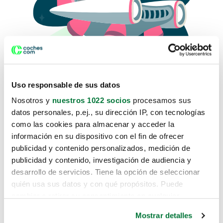
Uso responsable de sus datos
Nosotros y
nuestros 1022 socios
procesamos sus
datos personales, p.ej., su dirección IP, con tecnologías
como las cookies para almacenar y acceder la
Lo sentimos, no sabemos como
información en su dispositivo con el fin de ofrecer
te hemos traido hasta aquí.
publicidad y contenido personalizados, medición de
publicidad y contenido, investigación de audiencia y
desarrollo de servicios. Tiene la opción de seleccionar
Pero puedes encontrar el coche que estás
quién usa sus datos y con qué propósitos. Puede
buscando en alguno de estos enlaces:
cambiar o retirar su consentimiento en cualquier
momento desde la Declaración de cookies o clicando en
Coches nuevos
Mostrar detalles
el Menú de consentimiento.