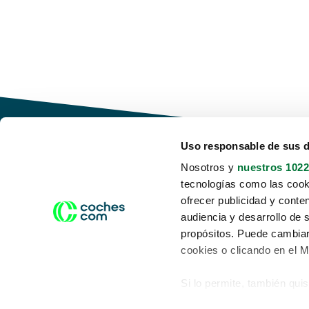
Uso responsable de sus 
Nosotros y
nuestros 1022
tecnologías como las cooki
Conduce tu futuro,
ofrecer publicidad y conte
desata tu movilidad
audiencia y desarrollo de 
propósitos. Puede cambiar
cookies o clicando en el 
Si lo permite, también qui
Acerca de nosotros
Aviso legal
Recopilar información