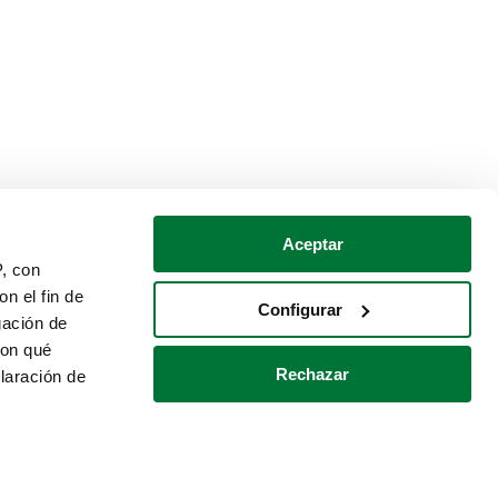
Aceptar
P, con
n el fin de
Configurar
gación de
con qué
Rechazar
laración de
Política de cookies
Contacto
 varios metros