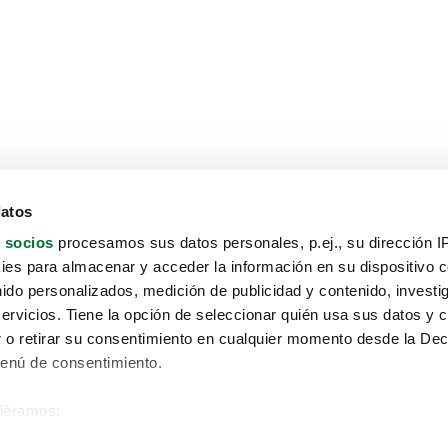
datos
 socios
procesamos sus datos personales, p.ej., su dirección I
es para almacenar y acceder la información en su dispositivo co
nido personalizados, medición de publicidad y contenido, investi
servicios. Tiene la opción de seleccionar quién usa sus datos y 
 o retirar su consentimiento en cualquier momento desde la Dec
Menú de consentimiento.
siéramos:
Aviso protección de datos
 sobre su ubicación geográfica que puede tener una precisión de