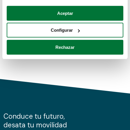
Coches de segunda mano
Si lo permite, también quisiéramos:
Aceptar
Recopilar información sobre su ubicación geográfica
Coches de km0
que puede tener una precisión de varios metros
Configurar
Coches de renting
Identificar su dispositivo analizándolo activamente
para buscar características específicas (huellas
Rechazar
digitales)
Obtenga más información sobre cómo se procesan sus
datos personales y establezca sus preferencias en la
sección de datos
. Puede cambiar o retirar su
consentimiento en cualquier momento en la Declaración
de cookies.
Las cookies de este sitio web se usan para personalizar
el contenido y los anuncios, ofrecer funciones de redes
sociales y analizar el tráfico. Además, compartimos
Conduce tu futuro,
información sobre el uso que haga del sitio web con
desata tu movilidad
nuestros partners de redes sociales, publicidad y análisis