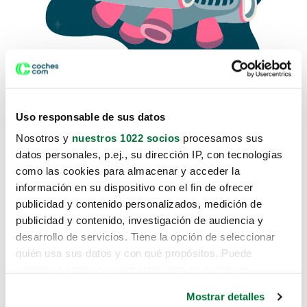
Uso responsable de sus datos
Nosotros y
nuestros 1022 socios
procesamos sus
datos personales, p.ej., su dirección IP, con tecnologías
como las cookies para almacenar y acceder la
Lo sentimos, no sabemos como
información en su dispositivo con el fin de ofrecer
te hemos traido hasta aquí.
publicidad y contenido personalizados, medición de
publicidad y contenido, investigación de audiencia y
desarrollo de servicios. Tiene la opción de seleccionar
Pero puedes encontrar el coche que estás
quién usa sus datos y con qué propósitos. Puede
buscando en alguno de estos enlaces:
cambiar o retirar su consentimiento en cualquier
momento desde la Declaración de cookies o clicando en
Coches nuevos
Mostrar detalles
el Menú de consentimiento.