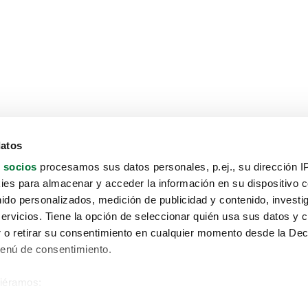
datos
 socios
procesamos sus datos personales, p.ej., su dirección I
es para almacenar y acceder la información en su dispositivo co
nido personalizados, medición de publicidad y contenido, investi
servicios. Tiene la opción de seleccionar quién usa sus datos y 
 o retirar su consentimiento en cualquier momento desde la Dec
Menú de consentimiento.
siéramos:
Aviso protección de datos
 sobre su ubicación geográfica que puede tener una precisión de