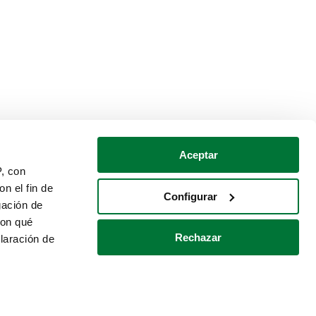
Aceptar
P, con
n el fin de
Configurar
gación de
con qué
Rechazar
laración de
Política de cookies
Contacto
 varios metros