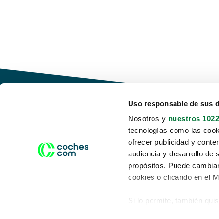
Uso responsable de sus 
Nosotros y
nuestros 1022
tecnologías como las cooki
Conduce tu futuro,
ofrecer publicidad y conte
desata tu movilidad
audiencia y desarrollo de 
propósitos. Puede cambiar
cookies o clicando en el 
Si lo permite, también qui
Acerca de nosotros
Aviso legal
Recopilar información