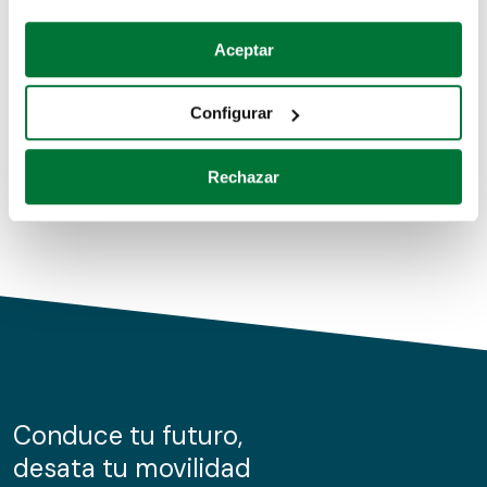
Coches de segunda mano
Si lo permite, también quisiéramos:
Aceptar
Recopilar información sobre su ubicación geográfica
Coches de km0
que puede tener una precisión de varios metros
Configurar
Coches de renting
Identificar su dispositivo analizándolo activamente
para buscar características específicas (huellas
Rechazar
digitales)
Obtenga más información sobre cómo se procesan sus
datos personales y establezca sus preferencias en la
sección de datos
. Puede cambiar o retirar su
consentimiento en cualquier momento en la Declaración
de cookies.
Las cookies de este sitio web se usan para personalizar
el contenido y los anuncios, ofrecer funciones de redes
sociales y analizar el tráfico. Además, compartimos
Conduce tu futuro,
información sobre el uso que haga del sitio web con
desata tu movilidad
nuestros partners de redes sociales, publicidad y análisis