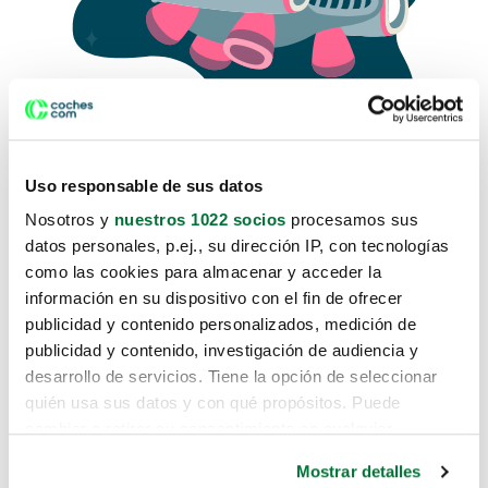
Uso responsable de sus datos
Nosotros y
nuestros 1022 socios
procesamos sus
datos personales, p.ej., su dirección IP, con tecnologías
como las cookies para almacenar y acceder la
Lo sentimos, no sabemos como
información en su dispositivo con el fin de ofrecer
te hemos traido hasta aquí.
publicidad y contenido personalizados, medición de
publicidad y contenido, investigación de audiencia y
desarrollo de servicios. Tiene la opción de seleccionar
Pero puedes encontrar el coche que estás
quién usa sus datos y con qué propósitos. Puede
buscando en alguno de estos enlaces:
cambiar o retirar su consentimiento en cualquier
momento desde la Declaración de cookies o clicando en
Coches nuevos
Mostrar detalles
el Menú de consentimiento.