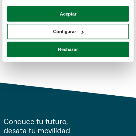
Coches de segunda mano
Si lo permite, también quisiéramos:
Aceptar
Recopilar información sobre su ubicación geográfica
Coches de km0
que puede tener una precisión de varios metros
Configurar
Coches de renting
Identificar su dispositivo analizándolo activamente
para buscar características específicas (huellas
Rechazar
digitales)
Obtenga más información sobre cómo se procesan sus
datos personales y establezca sus preferencias en la
sección de datos
. Puede cambiar o retirar su
consentimiento en cualquier momento en la Declaración
de cookies.
Las cookies de este sitio web se usan para personalizar
el contenido y los anuncios, ofrecer funciones de redes
sociales y analizar el tráfico. Además, compartimos
Conduce tu futuro,
información sobre el uso que haga del sitio web con
desata tu movilidad
nuestros partners de redes sociales, publicidad y análisis