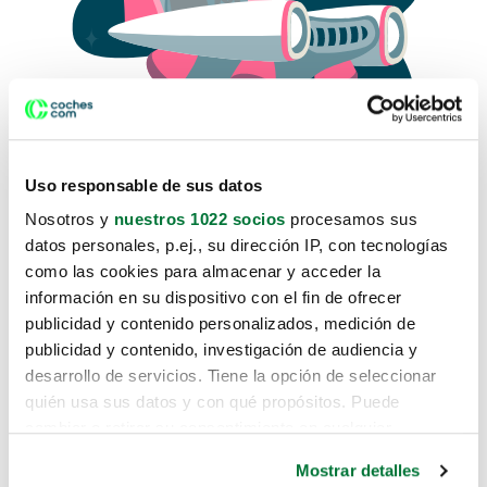
Uso responsable de sus datos
Nosotros y
nuestros 1022 socios
procesamos sus
datos personales, p.ej., su dirección IP, con tecnologías
como las cookies para almacenar y acceder la
Lo sentimos, no sabemos como
información en su dispositivo con el fin de ofrecer
te hemos traido hasta aquí.
publicidad y contenido personalizados, medición de
publicidad y contenido, investigación de audiencia y
desarrollo de servicios. Tiene la opción de seleccionar
Pero puedes encontrar el coche que estás
quién usa sus datos y con qué propósitos. Puede
buscando en alguno de estos enlaces:
cambiar o retirar su consentimiento en cualquier
momento desde la Declaración de cookies o clicando en
Coches nuevos
Mostrar detalles
el Menú de consentimiento.