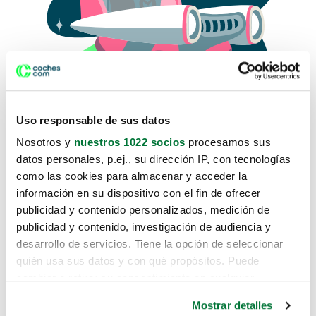
Uso responsable de sus datos
Nosotros y
nuestros 1022 socios
procesamos sus
datos personales, p.ej., su dirección IP, con tecnologías
como las cookies para almacenar y acceder la
Lo sentimos, no sabemos como
información en su dispositivo con el fin de ofrecer
te hemos traido hasta aquí.
publicidad y contenido personalizados, medición de
publicidad y contenido, investigación de audiencia y
desarrollo de servicios. Tiene la opción de seleccionar
Pero puedes encontrar el coche que estás
quién usa sus datos y con qué propósitos. Puede
buscando en alguno de estos enlaces:
cambiar o retirar su consentimiento en cualquier
momento desde la Declaración de cookies o clicando en
Coches nuevos
Mostrar detalles
el Menú de consentimiento.