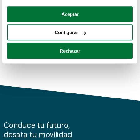
Coches de segunda mano
Si lo permite, también quisiéramos:
Aceptar
Recopilar información sobre su ubicación geográfica
Coches de km0
que puede tener una precisión de varios metros
Configurar
Coches de renting
Identificar su dispositivo analizándolo activamente
para buscar características específicas (huellas
Rechazar
digitales)
Obtenga más información sobre cómo se procesan sus
datos personales y establezca sus preferencias en la
sección de datos
. Puede cambiar o retirar su
consentimiento en cualquier momento en la Declaración
de cookies.
Las cookies de este sitio web se usan para personalizar
el contenido y los anuncios, ofrecer funciones de redes
sociales y analizar el tráfico. Además, compartimos
Conduce tu futuro,
información sobre el uso que haga del sitio web con
desata tu movilidad
nuestros partners de redes sociales, publicidad y análisis