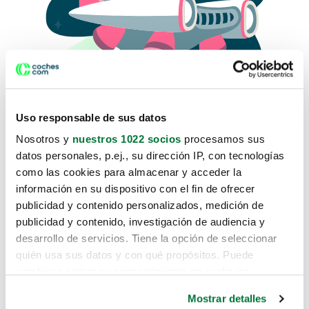
Uso responsable de sus datos
Nosotros y
nuestros 1022 socios
procesamos sus
datos personales, p.ej., su dirección IP, con tecnologías
como las cookies para almacenar y acceder la
Lo sentimos, no sabemos como
información en su dispositivo con el fin de ofrecer
te hemos traido hasta aquí.
publicidad y contenido personalizados, medición de
publicidad y contenido, investigación de audiencia y
desarrollo de servicios. Tiene la opción de seleccionar
Pero puedes encontrar el coche que estás
quién usa sus datos y con qué propósitos. Puede
buscando en alguno de estos enlaces:
cambiar o retirar su consentimiento en cualquier
momento desde la Declaración de cookies o clicando en
Coches nuevos
Mostrar detalles
el Menú de consentimiento.