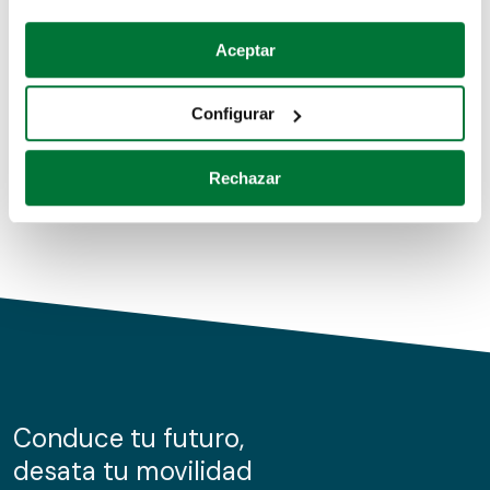
Coches de segunda mano
Si lo permite, también quisiéramos:
Aceptar
Recopilar información sobre su ubicación geográfica
Coches de km0
que puede tener una precisión de varios metros
Configurar
Coches de renting
Identificar su dispositivo analizándolo activamente
para buscar características específicas (huellas
Rechazar
digitales)
Obtenga más información sobre cómo se procesan sus
datos personales y establezca sus preferencias en la
sección de datos
. Puede cambiar o retirar su
consentimiento en cualquier momento en la Declaración
de cookies.
Las cookies de este sitio web se usan para personalizar
el contenido y los anuncios, ofrecer funciones de redes
sociales y analizar el tráfico. Además, compartimos
Conduce tu futuro,
información sobre el uso que haga del sitio web con
desata tu movilidad
nuestros partners de redes sociales, publicidad y análisis