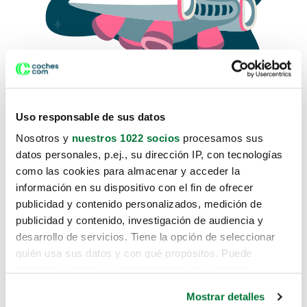
Uso responsable de sus datos
Nosotros y
nuestros 1022 socios
procesamos sus
datos personales, p.ej., su dirección IP, con tecnologías
como las cookies para almacenar y acceder la
Lo sentimos, no sabemos como
información en su dispositivo con el fin de ofrecer
te hemos traido hasta aquí.
publicidad y contenido personalizados, medición de
publicidad y contenido, investigación de audiencia y
desarrollo de servicios. Tiene la opción de seleccionar
Pero puedes encontrar el coche que estás
quién usa sus datos y con qué propósitos. Puede
buscando en alguno de estos enlaces:
cambiar o retirar su consentimiento en cualquier
momento desde la Declaración de cookies o clicando en
Coches nuevos
Mostrar detalles
el Menú de consentimiento.