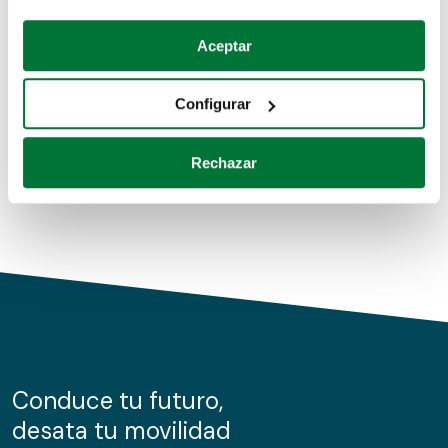
Coches de segunda mano
Si lo permite, también quisiéramos:
Aceptar
Recopilar información sobre su ubicación geográfica
Coches de km0
que puede tener una precisión de varios metros
Configurar
Coches de renting
Identificar su dispositivo analizándolo activamente
para buscar características específicas (huellas
Rechazar
digitales)
Obtenga más información sobre cómo se procesan sus
datos personales y establezca sus preferencias en la
sección de datos
. Puede cambiar o retirar su
consentimiento en cualquier momento en la Declaración
de cookies.
Las cookies de este sitio web se usan para personalizar
el contenido y los anuncios, ofrecer funciones de redes
sociales y analizar el tráfico. Además, compartimos
Conduce tu futuro,
información sobre el uso que haga del sitio web con
desata tu movilidad
nuestros partners de redes sociales, publicidad y análisis