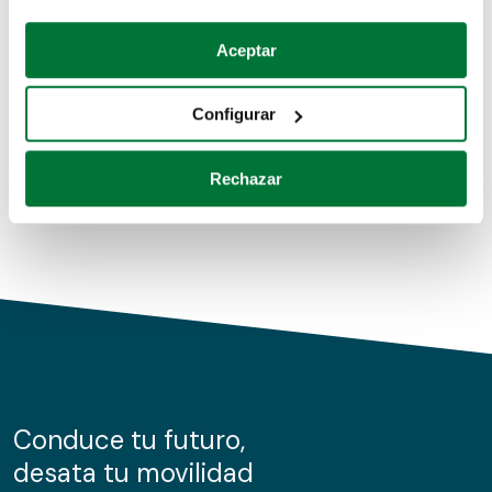
Coches de segunda mano
Si lo permite, también quisiéramos:
Aceptar
Recopilar información sobre su ubicación geográfica
Coches de km0
que puede tener una precisión de varios metros
Configurar
Coches de renting
Identificar su dispositivo analizándolo activamente
para buscar características específicas (huellas
Rechazar
digitales)
Obtenga más información sobre cómo se procesan sus
datos personales y establezca sus preferencias en la
sección de datos
. Puede cambiar o retirar su
consentimiento en cualquier momento en la Declaración
de cookies.
Las cookies de este sitio web se usan para personalizar
el contenido y los anuncios, ofrecer funciones de redes
sociales y analizar el tráfico. Además, compartimos
Conduce tu futuro,
información sobre el uso que haga del sitio web con
desata tu movilidad
nuestros partners de redes sociales, publicidad y análisis