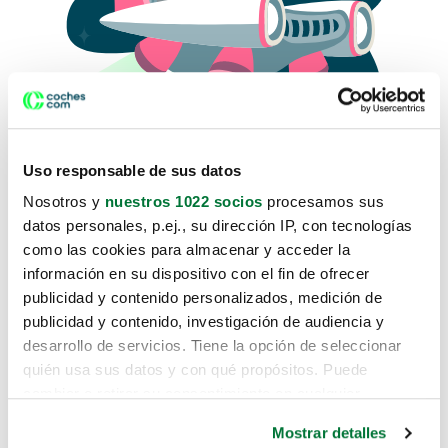
Uso responsable de sus datos
Nosotros y
nuestros 1022 socios
procesamos sus
datos personales, p.ej., su dirección IP, con tecnologías
como las cookies para almacenar y acceder la
Lo sentimos, no sabemos como
información en su dispositivo con el fin de ofrecer
te hemos traido hasta aquí.
publicidad y contenido personalizados, medición de
publicidad y contenido, investigación de audiencia y
desarrollo de servicios. Tiene la opción de seleccionar
Pero puedes encontrar el coche que estás
quién usa sus datos y con qué propósitos. Puede
buscando en alguno de estos enlaces:
cambiar o retirar su consentimiento en cualquier
momento desde la Declaración de cookies o clicando en
Coches nuevos
Mostrar detalles
el Menú de consentimiento.