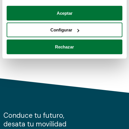
Coches de segunda mano
Si lo permite, también quisiéramos:
Aceptar
Recopilar información sobre su ubicación geográfica
Coches de km0
que puede tener una precisión de varios metros
Configurar
Coches de renting
Identificar su dispositivo analizándolo activamente
para buscar características específicas (huellas
Rechazar
digitales)
Obtenga más información sobre cómo se procesan sus
datos personales y establezca sus preferencias en la
sección de datos
. Puede cambiar o retirar su
consentimiento en cualquier momento en la Declaración
de cookies.
Las cookies de este sitio web se usan para personalizar
el contenido y los anuncios, ofrecer funciones de redes
sociales y analizar el tráfico. Además, compartimos
Conduce tu futuro,
información sobre el uso que haga del sitio web con
desata tu movilidad
nuestros partners de redes sociales, publicidad y análisis