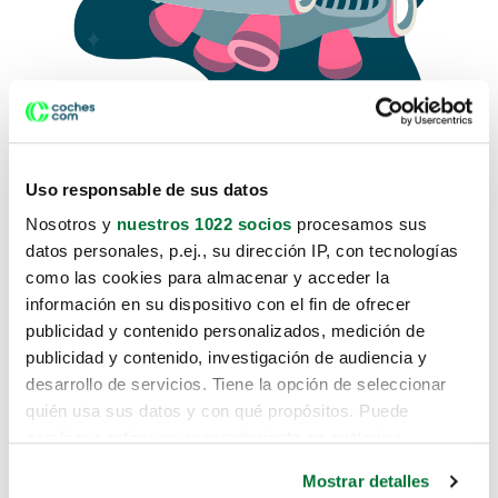
Uso responsable de sus datos
Nosotros y
nuestros 1022 socios
procesamos sus
datos personales, p.ej., su dirección IP, con tecnologías
como las cookies para almacenar y acceder la
Lo sentimos, no sabemos como
información en su dispositivo con el fin de ofrecer
te hemos traido hasta aquí.
publicidad y contenido personalizados, medición de
publicidad y contenido, investigación de audiencia y
desarrollo de servicios. Tiene la opción de seleccionar
Pero puedes encontrar el coche que estás
quién usa sus datos y con qué propósitos. Puede
buscando en alguno de estos enlaces:
cambiar o retirar su consentimiento en cualquier
momento desde la Declaración de cookies o clicando en
Coches nuevos
Mostrar detalles
el Menú de consentimiento.