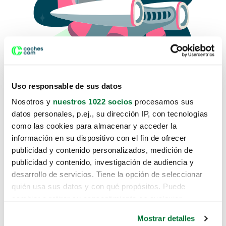
Uso responsable de sus datos
Nosotros y
nuestros 1022 socios
procesamos sus
datos personales, p.ej., su dirección IP, con tecnologías
como las cookies para almacenar y acceder la
Lo sentimos, no sabemos como
información en su dispositivo con el fin de ofrecer
te hemos traido hasta aquí.
publicidad y contenido personalizados, medición de
publicidad y contenido, investigación de audiencia y
desarrollo de servicios. Tiene la opción de seleccionar
Pero puedes encontrar el coche que estás
quién usa sus datos y con qué propósitos. Puede
buscando en alguno de estos enlaces:
cambiar o retirar su consentimiento en cualquier
momento desde la Declaración de cookies o clicando en
Coches nuevos
Mostrar detalles
el Menú de consentimiento.