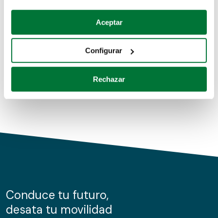
Coches de segunda mano
Si lo permite, también quisiéramos:
Aceptar
Recopilar información sobre su ubicación geográfica
Coches de km0
que puede tener una precisión de varios metros
Configurar
Coches de renting
Identificar su dispositivo analizándolo activamente
para buscar características específicas (huellas
Rechazar
digitales)
Obtenga más información sobre cómo se procesan sus
datos personales y establezca sus preferencias en la
sección de datos
. Puede cambiar o retirar su
consentimiento en cualquier momento en la Declaración
de cookies.
Las cookies de este sitio web se usan para personalizar
el contenido y los anuncios, ofrecer funciones de redes
sociales y analizar el tráfico. Además, compartimos
Conduce tu futuro,
información sobre el uso que haga del sitio web con
desata tu movilidad
nuestros partners de redes sociales, publicidad y análisis