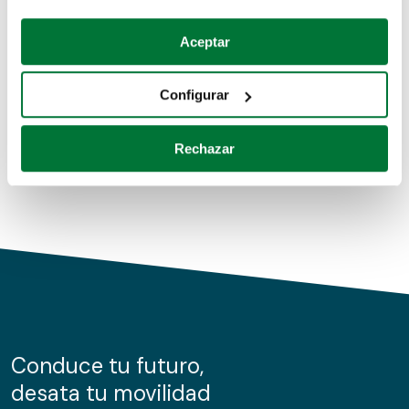
Coches de segunda mano
Si lo permite, también quisiéramos:
Aceptar
Recopilar información sobre su ubicación geográfica
Coches de km0
que puede tener una precisión de varios metros
Configurar
Coches de renting
Identificar su dispositivo analizándolo activamente
para buscar características específicas (huellas
Rechazar
digitales)
Obtenga más información sobre cómo se procesan sus
datos personales y establezca sus preferencias en la
sección de datos
. Puede cambiar o retirar su
consentimiento en cualquier momento en la Declaración
de cookies.
Las cookies de este sitio web se usan para personalizar
el contenido y los anuncios, ofrecer funciones de redes
sociales y analizar el tráfico. Además, compartimos
Conduce tu futuro,
información sobre el uso que haga del sitio web con
desata tu movilidad
nuestros partners de redes sociales, publicidad y análisis