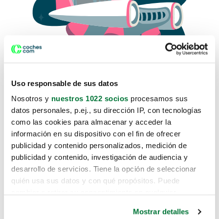
Uso responsable de sus datos
Nosotros y
nuestros 1022 socios
procesamos sus
datos personales, p.ej., su dirección IP, con tecnologías
como las cookies para almacenar y acceder la
Lo sentimos, no sabemos como
información en su dispositivo con el fin de ofrecer
te hemos traido hasta aquí.
publicidad y contenido personalizados, medición de
publicidad y contenido, investigación de audiencia y
desarrollo de servicios. Tiene la opción de seleccionar
Pero puedes encontrar el coche que estás
quién usa sus datos y con qué propósitos. Puede
buscando en alguno de estos enlaces:
cambiar o retirar su consentimiento en cualquier
momento desde la Declaración de cookies o clicando en
Coches nuevos
Mostrar detalles
el Menú de consentimiento.