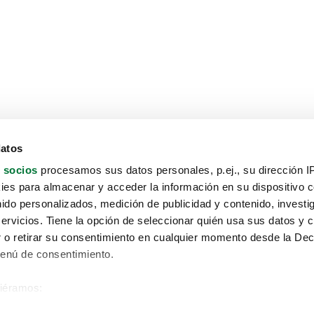
datos
 socios
procesamos sus datos personales, p.ej., su dirección I
es para almacenar y acceder la información en su dispositivo co
nido personalizados, medición de publicidad y contenido, investi
servicios. Tiene la opción de seleccionar quién usa sus datos y 
 o retirar su consentimiento en cualquier momento desde la Dec
Menú de consentimiento.
siéramos:
Aviso protección de datos
 sobre su ubicación geográfica que puede tener una precisión de