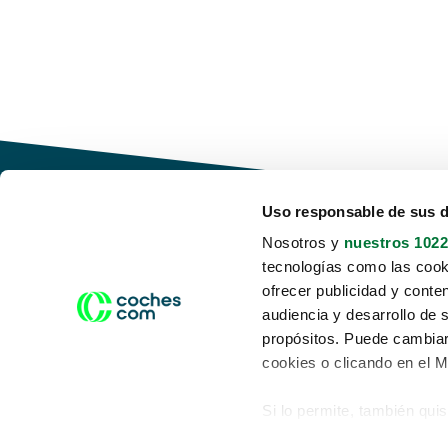
Uso responsable de sus 
Nosotros y
nuestros 1022
tecnologías como las cooki
Conduce tu futuro,
ofrecer publicidad y conte
desata tu movilidad
audiencia y desarrollo de 
propósitos. Puede cambiar
cookies o clicando en el 
Si lo permite, también qui
Acerca de nosotros
Aviso legal
Recopilar información