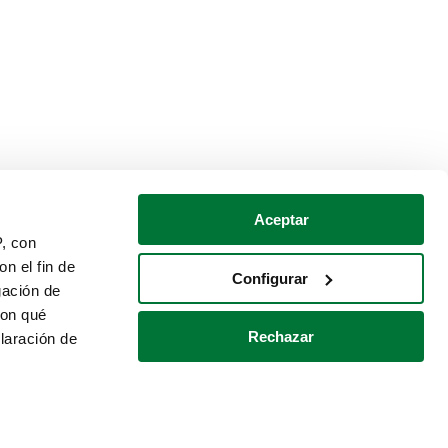
Aceptar
P, con
n el fin de
Configurar
gación de
con qué
Rechazar
laración de
Política de cookies
Contacto
 varios metros