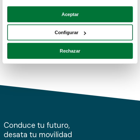
Coches de segunda mano
Si lo permite, también quisiéramos:
Aceptar
Recopilar información sobre su ubicación geográfica
Coches de km0
que puede tener una precisión de varios metros
Configurar
Coches de renting
Identificar su dispositivo analizándolo activamente
para buscar características específicas (huellas
Rechazar
digitales)
Obtenga más información sobre cómo se procesan sus
datos personales y establezca sus preferencias en la
sección de datos
. Puede cambiar o retirar su
consentimiento en cualquier momento en la Declaración
de cookies.
Las cookies de este sitio web se usan para personalizar
el contenido y los anuncios, ofrecer funciones de redes
sociales y analizar el tráfico. Además, compartimos
Conduce tu futuro,
información sobre el uso que haga del sitio web con
desata tu movilidad
nuestros partners de redes sociales, publicidad y análisis