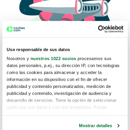
Uso responsable de sus datos
Nosotros y
nuestros 1022 socios
procesamos sus
datos personales, p.ej., su dirección IP, con tecnologías
como las cookies para almacenar y acceder la
Lo sentimos, no sabemos como
información en su dispositivo con el fin de ofrecer
te hemos traido hasta aquí.
publicidad y contenido personalizados, medición de
publicidad y contenido, investigación de audiencia y
desarrollo de servicios. Tiene la opción de seleccionar
Pero puedes encontrar el coche que estás
quién usa sus datos y con qué propósitos. Puede
buscando en alguno de estos enlaces:
cambiar o retirar su consentimiento en cualquier
momento desde la Declaración de cookies o clicando en
Coches nuevos
Mostrar detalles
el Menú de consentimiento.