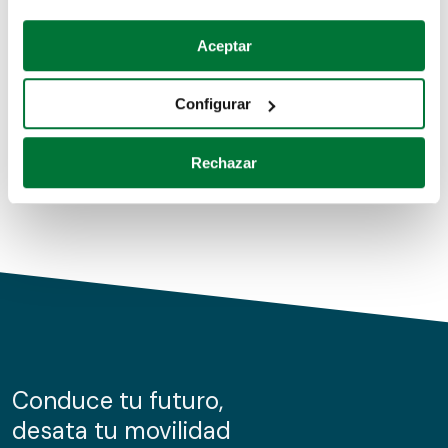
Coches de segunda mano
Si lo permite, también quisiéramos:
Aceptar
Recopilar información sobre su ubicación geográfica
Coches de km0
que puede tener una precisión de varios metros
Configurar
Coches de renting
Identificar su dispositivo analizándolo activamente
para buscar características específicas (huellas
Rechazar
digitales)
Obtenga más información sobre cómo se procesan sus
datos personales y establezca sus preferencias en la
sección de datos
. Puede cambiar o retirar su
consentimiento en cualquier momento en la Declaración
de cookies.
Las cookies de este sitio web se usan para personalizar
el contenido y los anuncios, ofrecer funciones de redes
sociales y analizar el tráfico. Además, compartimos
Conduce tu futuro,
información sobre el uso que haga del sitio web con
desata tu movilidad
nuestros partners de redes sociales, publicidad y análisis