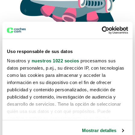
Uso responsable de sus datos
Nosotros y
nuestros 1022 socios
procesamos sus
datos personales, p.ej., su dirección IP, con tecnologías
como las cookies para almacenar y acceder la
Lo sentimos, no sabemos como
información en su dispositivo con el fin de ofrecer
te hemos traido hasta aquí.
publicidad y contenido personalizados, medición de
publicidad y contenido, investigación de audiencia y
desarrollo de servicios. Tiene la opción de seleccionar
Pero puedes encontrar el coche que estás
quién usa sus datos y con qué propósitos. Puede
buscando en alguno de estos enlaces:
cambiar o retirar su consentimiento en cualquier
momento desde la Declaración de cookies o clicando en
Coches nuevos
Mostrar detalles
el Menú de consentimiento.