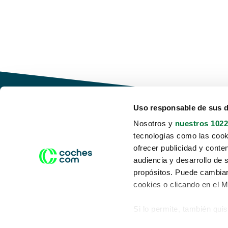
Uso responsable de sus 
Nosotros y
nuestros 1022
tecnologías como las cooki
Conduce tu futuro,
ofrecer publicidad y conte
desata tu movilidad
audiencia y desarrollo de 
propósitos. Puede cambiar
cookies o clicando en el 
Si lo permite, también qui
Acerca de nosotros
Aviso legal
Recopilar información