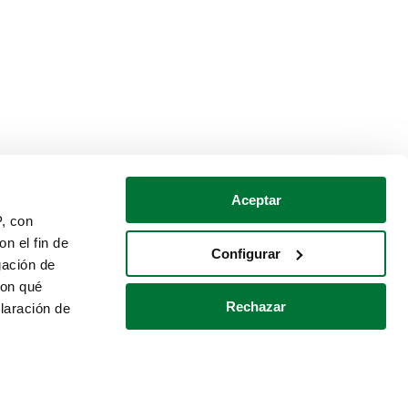
Aceptar
P, con
n el fin de
Configurar
gación de
con qué
Rechazar
laración de
Política de cookies
Contacto
 varios metros