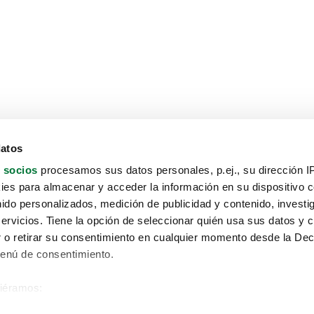
datos
 socios
procesamos sus datos personales, p.ej., su dirección I
es para almacenar y acceder la información en su dispositivo co
nido personalizados, medición de publicidad y contenido, investi
servicios. Tiene la opción de seleccionar quién usa sus datos y 
 o retirar su consentimiento en cualquier momento desde la Dec
Menú de consentimiento.
siéramos:
Aviso protección de datos
 sobre su ubicación geográfica que puede tener una precisión de