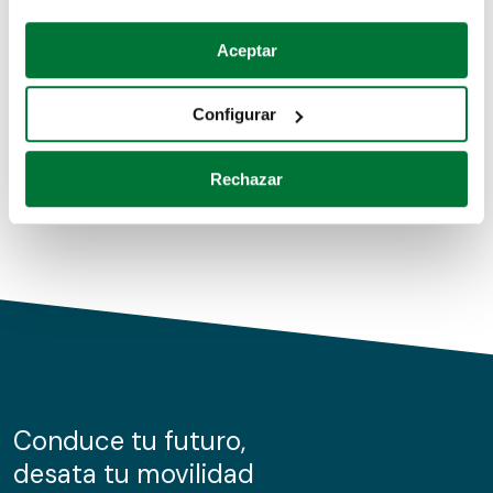
Coches de segunda mano
Si lo permite, también quisiéramos:
Aceptar
Recopilar información sobre su ubicación geográfica
Coches de km0
que puede tener una precisión de varios metros
Configurar
Coches de renting
Identificar su dispositivo analizándolo activamente
para buscar características específicas (huellas
Rechazar
digitales)
Obtenga más información sobre cómo se procesan sus
datos personales y establezca sus preferencias en la
sección de datos
. Puede cambiar o retirar su
consentimiento en cualquier momento en la Declaración
de cookies.
Las cookies de este sitio web se usan para personalizar
el contenido y los anuncios, ofrecer funciones de redes
sociales y analizar el tráfico. Además, compartimos
Conduce tu futuro,
información sobre el uso que haga del sitio web con
desata tu movilidad
nuestros partners de redes sociales, publicidad y análisis