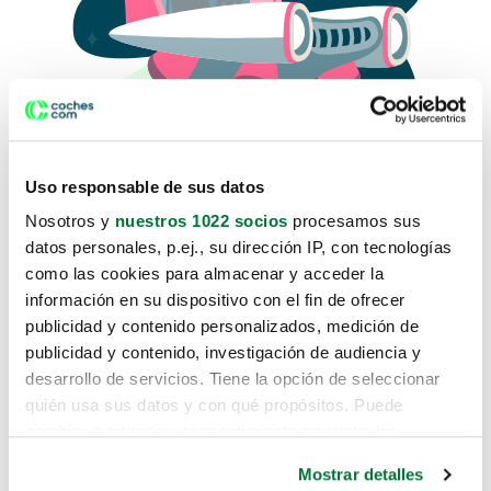
Uso responsable de sus datos
Nosotros y
nuestros 1022 socios
procesamos sus
datos personales, p.ej., su dirección IP, con tecnologías
como las cookies para almacenar y acceder la
Lo sentimos, no sabemos como
información en su dispositivo con el fin de ofrecer
te hemos traido hasta aquí.
publicidad y contenido personalizados, medición de
publicidad y contenido, investigación de audiencia y
desarrollo de servicios. Tiene la opción de seleccionar
Pero puedes encontrar el coche que estás
quién usa sus datos y con qué propósitos. Puede
buscando en alguno de estos enlaces:
cambiar o retirar su consentimiento en cualquier
momento desde la Declaración de cookies o clicando en
Coches nuevos
Mostrar detalles
el Menú de consentimiento.