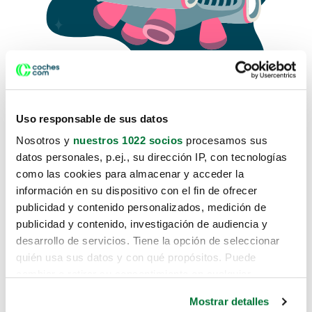
Uso responsable de sus datos
Nosotros y
nuestros 1022 socios
procesamos sus
datos personales, p.ej., su dirección IP, con tecnologías
como las cookies para almacenar y acceder la
Lo sentimos, no sabemos como
información en su dispositivo con el fin de ofrecer
te hemos traido hasta aquí.
publicidad y contenido personalizados, medición de
publicidad y contenido, investigación de audiencia y
desarrollo de servicios. Tiene la opción de seleccionar
Pero puedes encontrar el coche que estás
quién usa sus datos y con qué propósitos. Puede
buscando en alguno de estos enlaces:
cambiar o retirar su consentimiento en cualquier
momento desde la Declaración de cookies o clicando en
Coches nuevos
Mostrar detalles
el Menú de consentimiento.