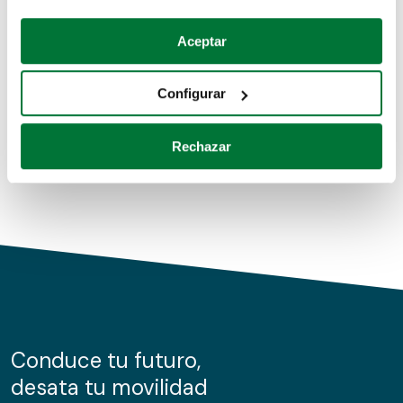
Coches de segunda mano
Si lo permite, también quisiéramos:
Aceptar
Recopilar información sobre su ubicación geográfica
Coches de km0
que puede tener una precisión de varios metros
Configurar
Coches de renting
Identificar su dispositivo analizándolo activamente
para buscar características específicas (huellas
Rechazar
digitales)
Obtenga más información sobre cómo se procesan sus
datos personales y establezca sus preferencias en la
sección de datos
. Puede cambiar o retirar su
consentimiento en cualquier momento en la Declaración
de cookies.
Las cookies de este sitio web se usan para personalizar
el contenido y los anuncios, ofrecer funciones de redes
sociales y analizar el tráfico. Además, compartimos
Conduce tu futuro,
información sobre el uso que haga del sitio web con
desata tu movilidad
nuestros partners de redes sociales, publicidad y análisis