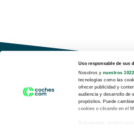
Uso responsable de sus 
Nosotros y
nuestros 1022
tecnologías como las cooki
Conduce tu futuro,
ofrecer publicidad y conte
desata tu movilidad
audiencia y desarrollo de 
propósitos. Puede cambiar
cookies o clicando en el 
Si lo permite, también qui
Acerca de nosotros
Aviso legal
Recopilar información