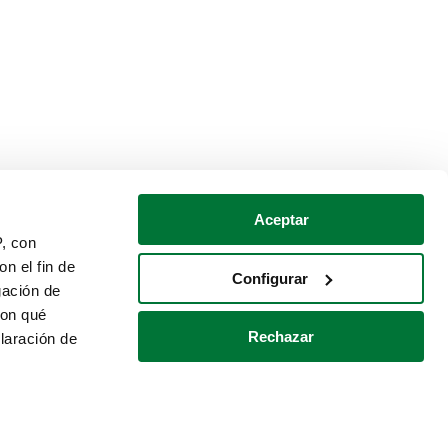
Aceptar
P, con
n el fin de
Configurar
gación de
con qué
Rechazar
laración de
Política de cookies
Contacto
 varios metros