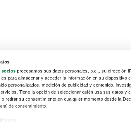
datos
 socios
procesamos sus datos personales, p.ej., su dirección I
es para almacenar y acceder la información en su dispositivo co
nido personalizados, medición de publicidad y contenido, investi
servicios. Tiene la opción de seleccionar quién usa sus datos y 
 o retirar su consentimiento en cualquier momento desde la Dec
Menú de consentimiento.
siéramos:
Aviso protección de datos
 sobre su ubicación geográfica que puede tener una precisión de