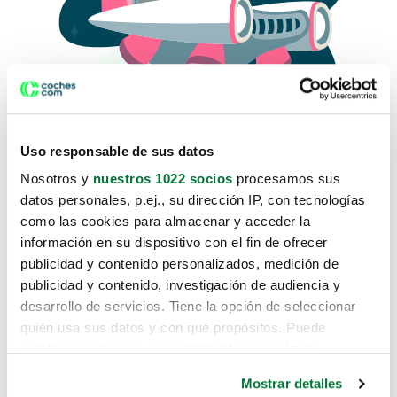
Uso responsable de sus datos
Nosotros y
nuestros 1022 socios
procesamos sus
datos personales, p.ej., su dirección IP, con tecnologías
como las cookies para almacenar y acceder la
Lo sentimos, no sabemos como
información en su dispositivo con el fin de ofrecer
te hemos traido hasta aquí.
publicidad y contenido personalizados, medición de
publicidad y contenido, investigación de audiencia y
desarrollo de servicios. Tiene la opción de seleccionar
Pero puedes encontrar el coche que estás
quién usa sus datos y con qué propósitos. Puede
buscando en alguno de estos enlaces:
cambiar o retirar su consentimiento en cualquier
momento desde la Declaración de cookies o clicando en
Coches nuevos
Mostrar detalles
el Menú de consentimiento.