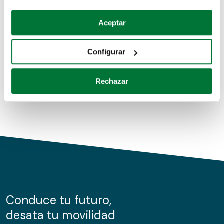
Coches de segunda mano
Si lo permite, también quisiéramos:
Aceptar
Recopilar información sobre su ubicación geográfica
Coches de km0
que puede tener una precisión de varios metros
Configurar
Coches de renting
Identificar su dispositivo analizándolo activamente
para buscar características específicas (huellas
Rechazar
digitales)
Obtenga más información sobre cómo se procesan sus
datos personales y establezca sus preferencias en la
sección de datos
. Puede cambiar o retirar su
consentimiento en cualquier momento en la Declaración
de cookies.
Las cookies de este sitio web se usan para personalizar
el contenido y los anuncios, ofrecer funciones de redes
sociales y analizar el tráfico. Además, compartimos
Conduce tu futuro,
información sobre el uso que haga del sitio web con
desata tu movilidad
nuestros partners de redes sociales, publicidad y análisis