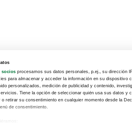
datos
 socios
procesamos sus datos personales, p.ej., su dirección I
es para almacenar y acceder la información en su dispositivo co
nido personalizados, medición de publicidad y contenido, investi
servicios. Tiene la opción de seleccionar quién usa sus datos y 
 o retirar su consentimiento en cualquier momento desde la Dec
Menú de consentimiento.
siéramos:
Aviso protección de datos
 sobre su ubicación geográfica que puede tener una precisión de