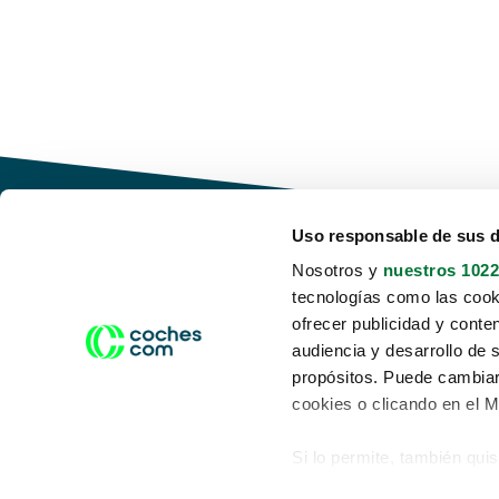
Uso responsable de sus 
Nosotros y
nuestros 1022
tecnologías como las cooki
Conduce tu futuro,
ofrecer publicidad y conte
desata tu movilidad
audiencia y desarrollo de 
propósitos. Puede cambiar
cookies o clicando en el 
Si lo permite, también qui
Acerca de nosotros
Aviso legal
Recopilar información