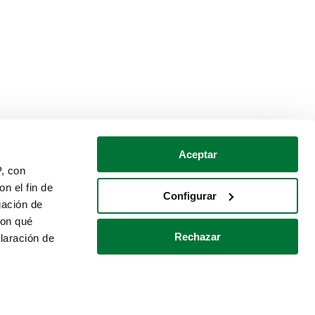
Aceptar
P, con
n el fin de
Configurar
gación de
con qué
Rechazar
laración de
Política de cookies
Contacto
 varios metros