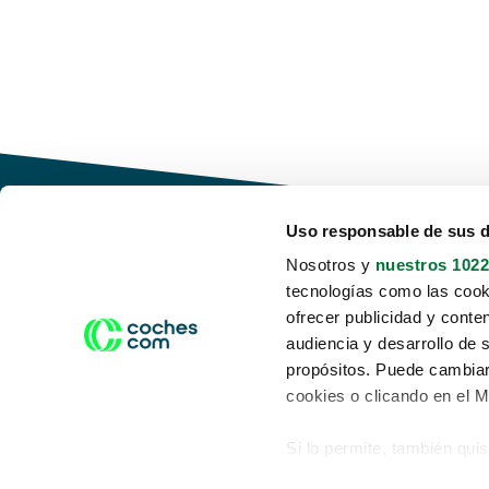
Uso responsable de sus 
Nosotros y
nuestros 1022
tecnologías como las cooki
Conduce tu futuro,
ofrecer publicidad y conte
desata tu movilidad
audiencia y desarrollo de 
propósitos. Puede cambiar
cookies o clicando en el 
Si lo permite, también qui
Acerca de nosotros
Aviso legal
Recopilar información