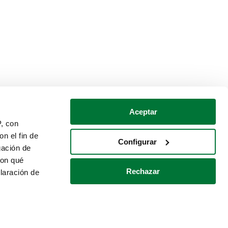
Aceptar
P, con
n el fin de
Configurar
gación de
con qué
Rechazar
laración de
Política de cookies
Contacto
 varios metros