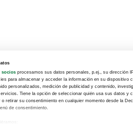
datos
 socios
procesamos sus datos personales, p.ej., su dirección I
es para almacenar y acceder la información en su dispositivo co
nido personalizados, medición de publicidad y contenido, investi
servicios. Tiene la opción de seleccionar quién usa sus datos y 
 o retirar su consentimiento en cualquier momento desde la Dec
Menú de consentimiento.
siéramos:
Aviso protección de datos
 sobre su ubicación geográfica que puede tener una precisión de