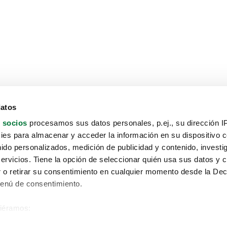
datos
 socios
procesamos sus datos personales, p.ej., su dirección I
es para almacenar y acceder la información en su dispositivo co
nido personalizados, medición de publicidad y contenido, investi
servicios. Tiene la opción de seleccionar quién usa sus datos y 
 o retirar su consentimiento en cualquier momento desde la Dec
Menú de consentimiento.
siéramos:
Aviso protección de datos
 sobre su ubicación geográfica que puede tener una precisión de