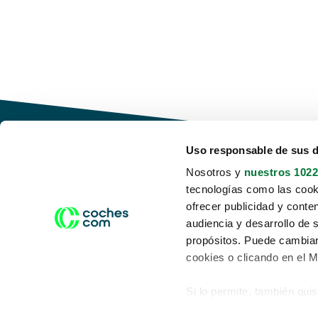
Uso responsable de sus 
Nosotros y
nuestros 1022
tecnologías como las cooki
Conduce tu futuro,
ofrecer publicidad y conte
desata tu movilidad
audiencia y desarrollo de 
propósitos. Puede cambiar
cookies o clicando en el 
Si lo permite, también qui
Acerca de nosotros
Aviso legal
Recopilar información