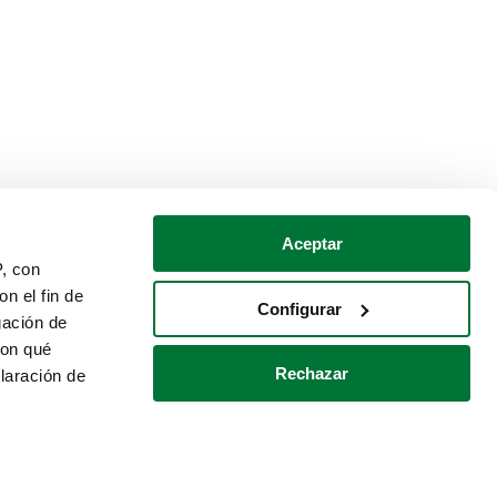
Aceptar
P, con
n el fin de
Configurar
gación de
con qué
Rechazar
laración de
Política de cookies
Contacto
 varios metros