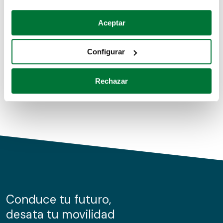
Coches de segunda mano
Si lo permite, también quisiéramos:
Aceptar
Recopilar información sobre su ubicación geográfica
Coches de km0
que puede tener una precisión de varios metros
Configurar
Coches de renting
Identificar su dispositivo analizándolo activamente
para buscar características específicas (huellas
Rechazar
digitales)
Obtenga más información sobre cómo se procesan sus
datos personales y establezca sus preferencias en la
sección de datos
. Puede cambiar o retirar su
consentimiento en cualquier momento en la Declaración
de cookies.
Las cookies de este sitio web se usan para personalizar
el contenido y los anuncios, ofrecer funciones de redes
sociales y analizar el tráfico. Además, compartimos
Conduce tu futuro,
información sobre el uso que haga del sitio web con
desata tu movilidad
nuestros partners de redes sociales, publicidad y análisis