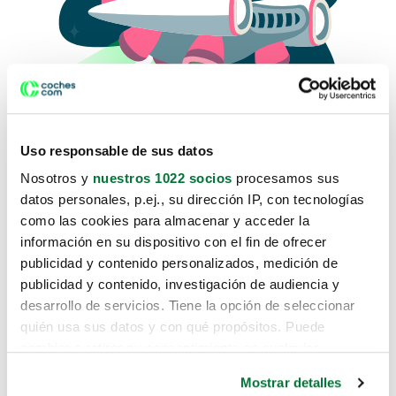
Uso responsable de sus datos
Nosotros y
nuestros 1022 socios
procesamos sus
datos personales, p.ej., su dirección IP, con tecnologías
como las cookies para almacenar y acceder la
Lo sentimos, no sabemos como
información en su dispositivo con el fin de ofrecer
te hemos traido hasta aquí.
publicidad y contenido personalizados, medición de
publicidad y contenido, investigación de audiencia y
desarrollo de servicios. Tiene la opción de seleccionar
Pero puedes encontrar el coche que estás
quién usa sus datos y con qué propósitos. Puede
buscando en alguno de estos enlaces:
cambiar o retirar su consentimiento en cualquier
momento desde la Declaración de cookies o clicando en
Coches nuevos
Mostrar detalles
el Menú de consentimiento.