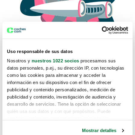
Uso responsable de sus datos
Nosotros y
nuestros 1022 socios
procesamos sus
datos personales, p.ej., su dirección IP, con tecnologías
como las cookies para almacenar y acceder la
Lo sentimos, no sabemos como
información en su dispositivo con el fin de ofrecer
te hemos traido hasta aquí.
publicidad y contenido personalizados, medición de
publicidad y contenido, investigación de audiencia y
desarrollo de servicios. Tiene la opción de seleccionar
Pero puedes encontrar el coche que estás
quién usa sus datos y con qué propósitos. Puede
buscando en alguno de estos enlaces:
cambiar o retirar su consentimiento en cualquier
momento desde la Declaración de cookies o clicando en
Coches nuevos
Mostrar detalles
el Menú de consentimiento.