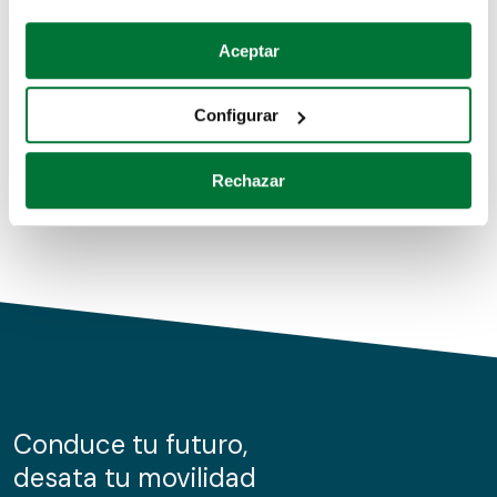
Coches de segunda mano
Si lo permite, también quisiéramos:
Aceptar
Recopilar información sobre su ubicación geográfica
Coches de km0
que puede tener una precisión de varios metros
Configurar
Coches de renting
Identificar su dispositivo analizándolo activamente
para buscar características específicas (huellas
Rechazar
digitales)
Obtenga más información sobre cómo se procesan sus
datos personales y establezca sus preferencias en la
sección de datos
. Puede cambiar o retirar su
consentimiento en cualquier momento en la Declaración
de cookies.
Las cookies de este sitio web se usan para personalizar
el contenido y los anuncios, ofrecer funciones de redes
sociales y analizar el tráfico. Además, compartimos
Conduce tu futuro,
información sobre el uso que haga del sitio web con
desata tu movilidad
nuestros partners de redes sociales, publicidad y análisis