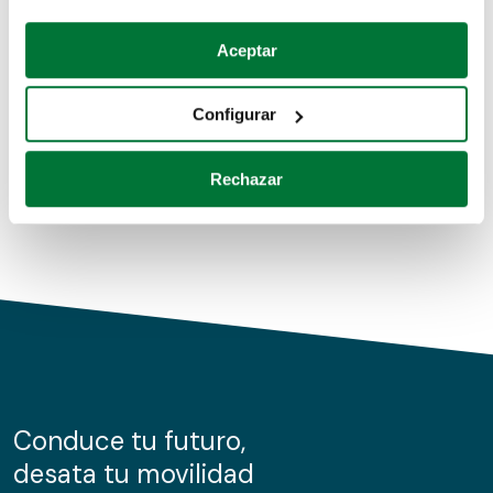
Coches de segunda mano
Si lo permite, también quisiéramos:
Aceptar
Recopilar información sobre su ubicación geográfica
Coches de km0
que puede tener una precisión de varios metros
Configurar
Coches de renting
Identificar su dispositivo analizándolo activamente
para buscar características específicas (huellas
Rechazar
digitales)
Obtenga más información sobre cómo se procesan sus
datos personales y establezca sus preferencias en la
sección de datos
. Puede cambiar o retirar su
consentimiento en cualquier momento en la Declaración
de cookies.
Las cookies de este sitio web se usan para personalizar
el contenido y los anuncios, ofrecer funciones de redes
sociales y analizar el tráfico. Además, compartimos
Conduce tu futuro,
información sobre el uso que haga del sitio web con
desata tu movilidad
nuestros partners de redes sociales, publicidad y análisis