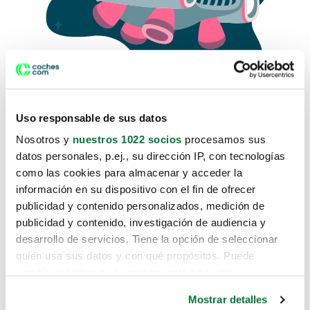
Uso responsable de sus datos
Nosotros y
nuestros 1022 socios
procesamos sus
datos personales, p.ej., su dirección IP, con tecnologías
como las cookies para almacenar y acceder la
Lo sentimos, no sabemos como
información en su dispositivo con el fin de ofrecer
te hemos traido hasta aquí.
publicidad y contenido personalizados, medición de
publicidad y contenido, investigación de audiencia y
desarrollo de servicios. Tiene la opción de seleccionar
Pero puedes encontrar el coche que estás
quién usa sus datos y con qué propósitos. Puede
buscando en alguno de estos enlaces:
cambiar o retirar su consentimiento en cualquier
momento desde la Declaración de cookies o clicando en
Coches nuevos
Mostrar detalles
el Menú de consentimiento.