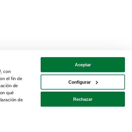
Aceptar
P, con
n el fin de
Configurar
gación de
con qué
Rechazar
laración de
Política de cookies
Contacto
 varios metros