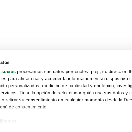
datos
 socios
procesamos sus datos personales, p.ej., su dirección I
es para almacenar y acceder la información en su dispositivo co
nido personalizados, medición de publicidad y contenido, investi
servicios. Tiene la opción de seleccionar quién usa sus datos y 
 o retirar su consentimiento en cualquier momento desde la Dec
Menú de consentimiento.
siéramos:
Aviso protección de datos
 sobre su ubicación geográfica que puede tener una precisión de