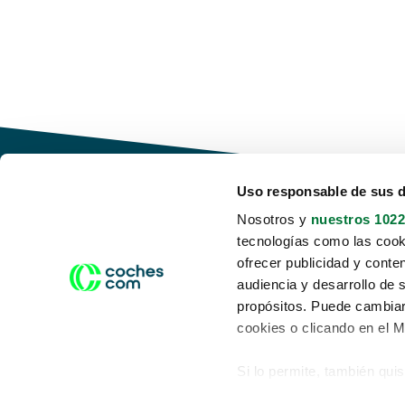
Uso responsable de sus 
Nosotros y
nuestros 1022
tecnologías como las cooki
Conduce tu futuro,
ofrecer publicidad y conte
desata tu movilidad
audiencia y desarrollo de 
propósitos. Puede cambiar
cookies o clicando en el 
Si lo permite, también qui
Acerca de nosotros
Aviso legal
Recopilar información