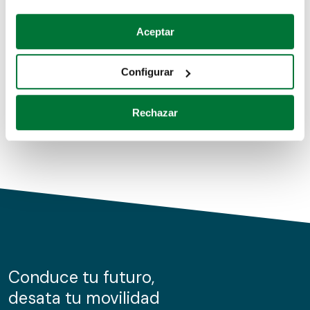
Coches de segunda mano
Si lo permite, también quisiéramos:
Aceptar
Recopilar información sobre su ubicación geográfica
Coches de km0
que puede tener una precisión de varios metros
Configurar
Coches de renting
Identificar su dispositivo analizándolo activamente
para buscar características específicas (huellas
Rechazar
digitales)
Obtenga más información sobre cómo se procesan sus
datos personales y establezca sus preferencias en la
sección de datos
. Puede cambiar o retirar su
consentimiento en cualquier momento en la Declaración
de cookies.
Las cookies de este sitio web se usan para personalizar
el contenido y los anuncios, ofrecer funciones de redes
sociales y analizar el tráfico. Además, compartimos
Conduce tu futuro,
información sobre el uso que haga del sitio web con
desata tu movilidad
nuestros partners de redes sociales, publicidad y análisis