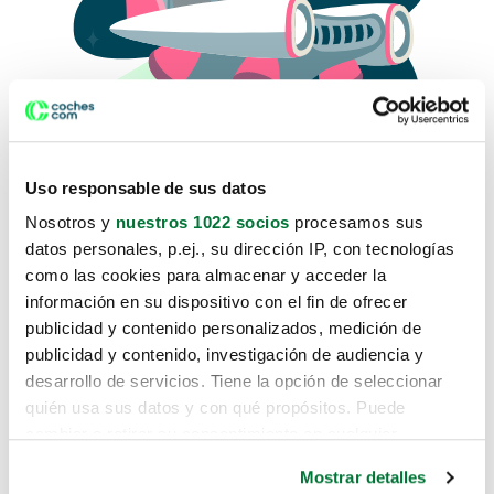
Uso responsable de sus datos
Nosotros y
nuestros 1022 socios
procesamos sus
datos personales, p.ej., su dirección IP, con tecnologías
como las cookies para almacenar y acceder la
Lo sentimos, no sabemos como
información en su dispositivo con el fin de ofrecer
te hemos traido hasta aquí.
publicidad y contenido personalizados, medición de
publicidad y contenido, investigación de audiencia y
desarrollo de servicios. Tiene la opción de seleccionar
Pero puedes encontrar el coche que estás
quién usa sus datos y con qué propósitos. Puede
buscando en alguno de estos enlaces:
cambiar o retirar su consentimiento en cualquier
momento desde la Declaración de cookies o clicando en
Coches nuevos
Mostrar detalles
el Menú de consentimiento.