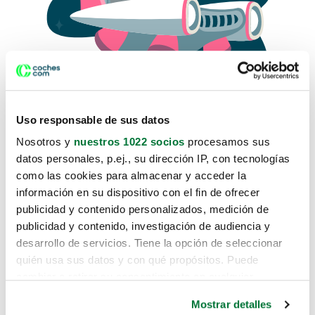
Uso responsable de sus datos
Nosotros y
nuestros 1022 socios
procesamos sus
datos personales, p.ej., su dirección IP, con tecnologías
como las cookies para almacenar y acceder la
Lo sentimos, no sabemos como
información en su dispositivo con el fin de ofrecer
te hemos traido hasta aquí.
publicidad y contenido personalizados, medición de
publicidad y contenido, investigación de audiencia y
desarrollo de servicios. Tiene la opción de seleccionar
Pero puedes encontrar el coche que estás
quién usa sus datos y con qué propósitos. Puede
buscando en alguno de estos enlaces:
cambiar o retirar su consentimiento en cualquier
momento desde la Declaración de cookies o clicando en
Coches nuevos
Mostrar detalles
el Menú de consentimiento.