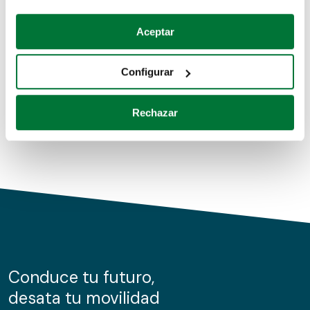
Coches de segunda mano
Si lo permite, también quisiéramos:
Aceptar
Recopilar información sobre su ubicación geográfica
Coches de km0
que puede tener una precisión de varios metros
Configurar
Coches de renting
Identificar su dispositivo analizándolo activamente
para buscar características específicas (huellas
Rechazar
digitales)
Obtenga más información sobre cómo se procesan sus
datos personales y establezca sus preferencias en la
sección de datos
. Puede cambiar o retirar su
consentimiento en cualquier momento en la Declaración
de cookies.
Las cookies de este sitio web se usan para personalizar
el contenido y los anuncios, ofrecer funciones de redes
sociales y analizar el tráfico. Además, compartimos
Conduce tu futuro,
información sobre el uso que haga del sitio web con
desata tu movilidad
nuestros partners de redes sociales, publicidad y análisis