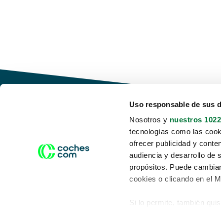
Uso responsable de sus 
Nosotros y
nuestros 1022
tecnologías como las cooki
Conduce tu futuro,
ofrecer publicidad y conte
desata tu movilidad
audiencia y desarrollo de 
propósitos. Puede cambiar
cookies o clicando en el 
Si lo permite, también qui
Acerca de nosotros
Aviso legal
Recopilar información