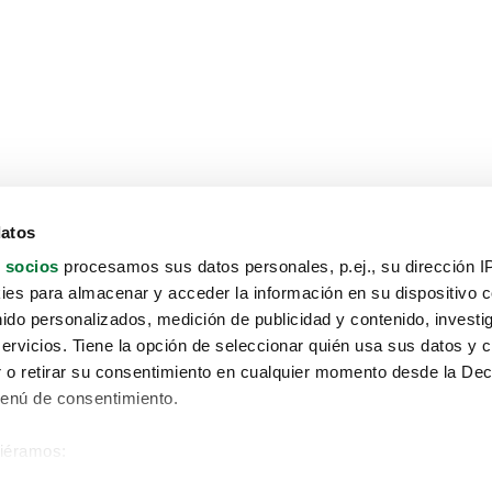
datos
 socios
procesamos sus datos personales, p.ej., su dirección I
es para almacenar y acceder la información en su dispositivo co
nido personalizados, medición de publicidad y contenido, investi
servicios. Tiene la opción de seleccionar quién usa sus datos y 
 o retirar su consentimiento en cualquier momento desde la Dec
Menú de consentimiento.
siéramos:
Aviso protección de datos
 sobre su ubicación geográfica que puede tener una precisión de