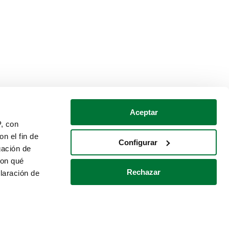
Aceptar
P, con
n el fin de
Configurar
gación de
con qué
Rechazar
laración de
Política de cookies
Contacto
 varios metros