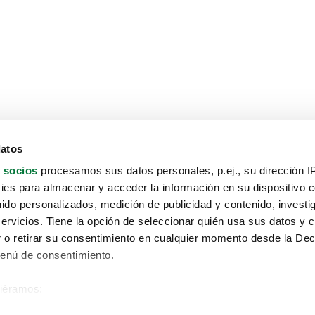
datos
 socios
procesamos sus datos personales, p.ej., su dirección I
es para almacenar y acceder la información en su dispositivo co
nido personalizados, medición de publicidad y contenido, investi
servicios. Tiene la opción de seleccionar quién usa sus datos y 
 o retirar su consentimiento en cualquier momento desde la Dec
Menú de consentimiento.
siéramos:
Aviso protección de datos
 sobre su ubicación geográfica que puede tener una precisión de