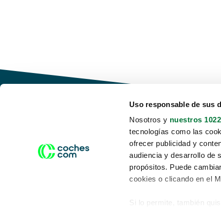
Uso responsable de sus 
Nosotros y
nuestros 1022
tecnologías como las cooki
Conduce tu futuro,
ofrecer publicidad y conte
desata tu movilidad
audiencia y desarrollo de 
propósitos. Puede cambiar
cookies o clicando en el 
Si lo permite, también qui
Acerca de nosotros
Aviso legal
Recopilar información