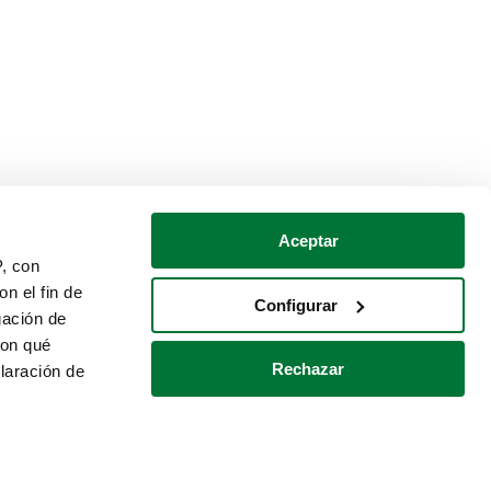
Aceptar
P, con
n el fin de
Configurar
gación de
con qué
Rechazar
laración de
Política de cookies
Contacto
 varios metros