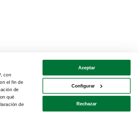
Aceptar
P, con
n el fin de
Configurar
gación de
con qué
Rechazar
laración de
Política de cookies
Contacto
 varios metros