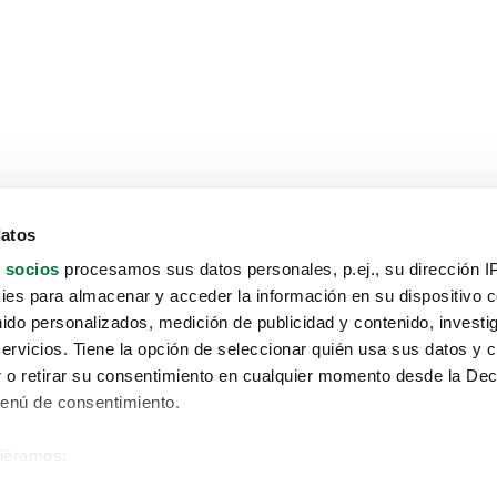
datos
 socios
procesamos sus datos personales, p.ej., su dirección I
es para almacenar y acceder la información en su dispositivo co
nido personalizados, medición de publicidad y contenido, investi
servicios. Tiene la opción de seleccionar quién usa sus datos y 
 o retirar su consentimiento en cualquier momento desde la Dec
Menú de consentimiento.
siéramos:
Aviso protección de datos
 sobre su ubicación geográfica que puede tener una precisión de