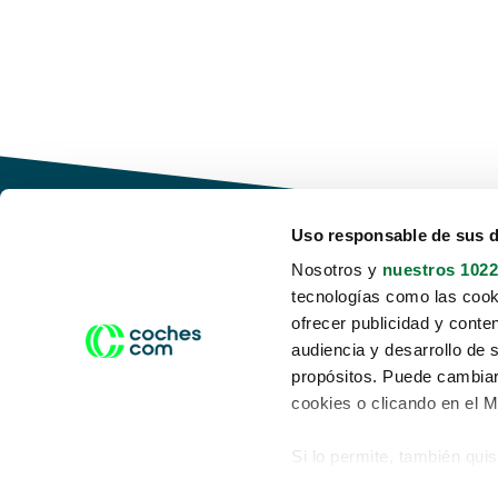
Uso responsable de sus 
Nosotros y
nuestros 1022
tecnologías como las cooki
Conduce tu futuro,
ofrecer publicidad y conte
desata tu movilidad
audiencia y desarrollo de 
propósitos. Puede cambiar
cookies o clicando en el 
Si lo permite, también qui
Acerca de nosotros
Aviso legal
Recopilar información