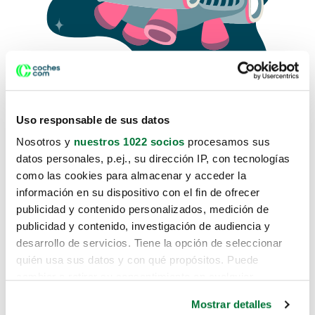
Uso responsable de sus datos
Nosotros y
nuestros 1022 socios
procesamos sus
datos personales, p.ej., su dirección IP, con tecnologías
como las cookies para almacenar y acceder la
Lo sentimos, no sabemos como
información en su dispositivo con el fin de ofrecer
te hemos traido hasta aquí.
publicidad y contenido personalizados, medición de
publicidad y contenido, investigación de audiencia y
desarrollo de servicios. Tiene la opción de seleccionar
Pero puedes encontrar el coche que estás
quién usa sus datos y con qué propósitos. Puede
buscando en alguno de estos enlaces:
cambiar o retirar su consentimiento en cualquier
momento desde la Declaración de cookies o clicando en
Coches nuevos
Mostrar detalles
el Menú de consentimiento.