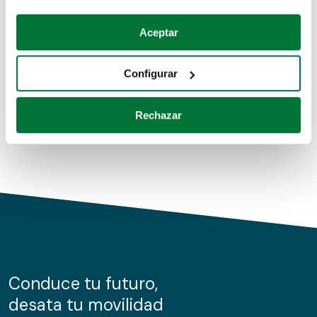
Coches de segunda mano
Si lo permite, también quisiéramos:
Aceptar
Recopilar información sobre su ubicación geográfica
Coches de km0
que puede tener una precisión de varios metros
Configurar
Coches de renting
Identificar su dispositivo analizándolo activamente
para buscar características específicas (huellas
Rechazar
digitales)
Obtenga más información sobre cómo se procesan sus
datos personales y establezca sus preferencias en la
sección de datos
. Puede cambiar o retirar su
consentimiento en cualquier momento en la Declaración
de cookies.
Las cookies de este sitio web se usan para personalizar
el contenido y los anuncios, ofrecer funciones de redes
sociales y analizar el tráfico. Además, compartimos
Conduce tu futuro,
información sobre el uso que haga del sitio web con
desata tu movilidad
nuestros partners de redes sociales, publicidad y análisis