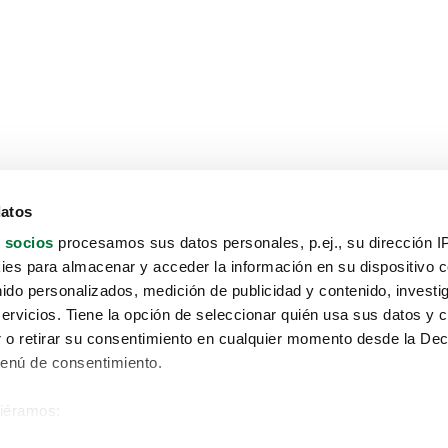
datos
 socios
procesamos sus datos personales, p.ej., su dirección I
es para almacenar y acceder la información en su dispositivo co
nido personalizados, medición de publicidad y contenido, investi
servicios. Tiene la opción de seleccionar quién usa sus datos y 
 o retirar su consentimiento en cualquier momento desde la Dec
Menú de consentimiento.
siéramos:
Aviso protección de datos
 sobre su ubicación geográfica que puede tener una precisión de