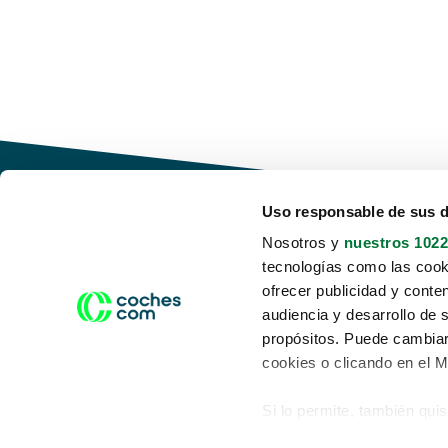
Uso responsable de sus 
Nosotros y
nuestros 1022
tecnologías como las cooki
Conduce tu futuro,
ofrecer publicidad y conte
desata tu movilidad
audiencia y desarrollo de 
propósitos. Puede cambiar
cookies o clicando en el 
Si lo permite, también qui
Acerca de nosotros
Aviso legal
Recopilar información