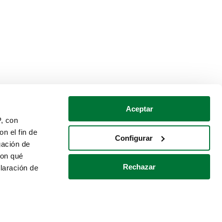
Aceptar
P, con
n el fin de
Configurar
gación de
con qué
Rechazar
laración de
Política de cookies
Contacto
 varios metros